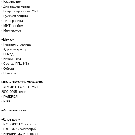
·
Казачество
·
Дни нашей жизни
·
Репрессирование МИТ
·
Русская защита
·
Литстраница
·
МИТ-альбом
·
Мемуарное
~Меню~
·
Главная страница
·
Администратор
·
Выход
·
Библиотека
·
Состав РПЦЗ(В)
·
Обзоры
·
Новости
МЕЧ и ТРОСТЬ 2002-2005:
·
АРХИВ СТАРОГО МИТ
2002-2005 годов
·
ГАЛЕРЕЯ
·
RSS
~Апологетика~
~Словари~
·
ИСТОРИЯ Отечества
·
СЛОВАРЬ биографий
·
БИБЛЕЙСКИЙ словарь