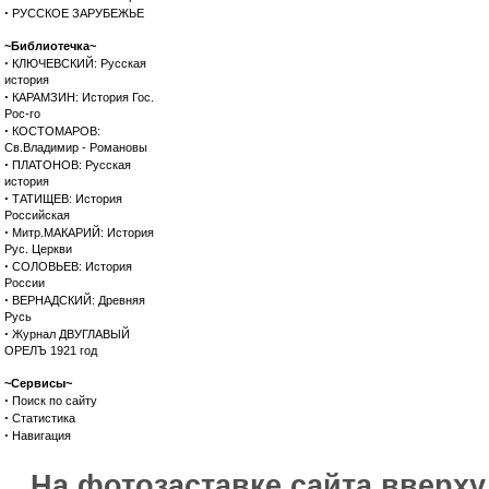
·
РУССКОЕ ЗАРУБЕЖЬЕ
~Библиотечка~
·
КЛЮЧЕВСКИЙ: Русская
история
·
КАРАМЗИН: История Гос.
Рос-го
·
КОСТОМАРОВ:
Св.Владимир - Романовы
·
ПЛАТОНОВ: Русская
история
·
ТАТИЩЕВ: История
Российская
·
Митр.МАКАРИЙ: История
Рус. Церкви
·
СОЛОВЬЕВ: История
России
·
ВЕРНАДСКИЙ: Древняя
Русь
·
Журнал ДВУГЛАВЫЙ
ОРЕЛЪ 1921 год
~Сервисы~
·
Поиск по сайту
·
Статистика
·
Навигация
На фотозаставке сайта вверх