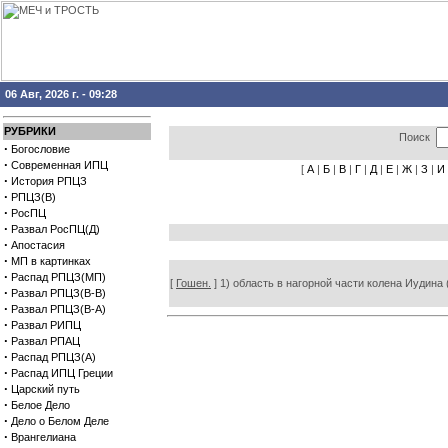
06 Авг, 2026 г. - 09:28
РУБРИКИ
Поиск
·
Богословие
·
Современная ИПЦ
[
А
|
Б
|
В
|
Г
|
Д
|
Е
|
Ж
|
З
|
И
·
История РПЦЗ
·
РПЦЗ(В)
·
РосПЦ
·
Развал РосПЦ(Д)
·
Апостасия
·
МП в картинках
·
Распад РПЦЗ(МП)
[
Гошен.
] 1) область в нагорной части колена Иудина (
·
Развал РПЦЗ(В-В)
·
Развал РПЦЗ(В-А)
·
Развал РИПЦ
·
Развал РПАЦ
·
Распад РПЦЗ(А)
·
Распад ИПЦ Греции
·
Царский путь
·
Белое Дело
·
Дело о Белом Деле
·
Врангелиана