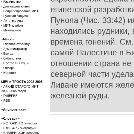
·
Казачество
·
Дни нашей жизни
египетской разработк
·
Репрессирование МИТ
·
Русская защита
Пунояа (Чис. 33:42) 
·
Литстраница
·
МИТ-альбом
находились рудники, 
·
Мемуарное
~Меню~
времена гонений. См.
·
Главная страница
·
Администратор
самой Палестине в Би
·
Выход
·
Библиотека
отношении страна не 
·
Состав РПЦЗ(В)
·
Обзоры
северной части удела
·
Новости
МЕЧ и ТРОСТЬ 2002-2005:
Ливане имеются желез
·
АРХИВ СТАРОГО МИТ
2002-2005 годов
железной руды.
·
ГАЛЕРЕЯ
·
RSS
~Апологетика~
~Словари~
·
ИСТОРИЯ Отечества
·
СЛОВАРЬ биографий
·
БИБЛЕЙСКИЙ словарь