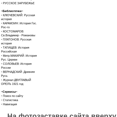
·
РУССКОЕ ЗАРУБЕЖЬЕ
~Библиотечка~
·
КЛЮЧЕВСКИЙ: Русская
история
·
КАРАМЗИН: История Гос.
Рос-го
·
КОСТОМАРОВ:
Св.Владимир - Романовы
·
ПЛАТОНОВ: Русская
история
·
ТАТИЩЕВ: История
Российская
·
Митр.МАКАРИЙ: История
Рус. Церкви
·
СОЛОВЬЕВ: История
России
·
ВЕРНАДСКИЙ: Древняя
Русь
·
Журнал ДВУГЛАВЫЙ
ОРЕЛЪ 1921 год
~Сервисы~
·
Поиск по сайту
·
Статистика
·
Навигация
На фотозаставке сайта вверх