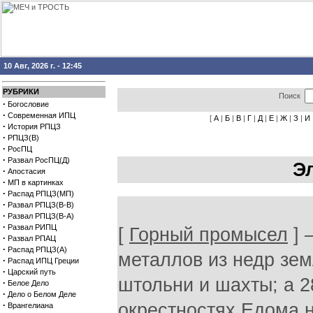
10 Авг, 2026 г. - 12:45
РУБРИКИ
Поиск
·
Богословие
·
Современная ИПЦ
[
А
|
Б
|
В
|
Г
|
Д
|
Е
|
Ж
|
З
|
И
·
История РПЦЗ
·
РПЦЗ(В)
·
РосПЦ
·
Развал РосПЦ(Д)
Э
·
Апостасия
·
МП в картинках
·
Распад РПЦЗ(МП)
·
Развал РПЦЗ(В-В)
·
Развал РПЦЗ(В-А)
·
Развал РИПЦ
[
Горный промысел
] 
·
Развал РПАЦ
·
Распад РПЦЗ(А)
металлов из недр зем
·
Распад ИПЦ Греции
·
Царский путь
штольни и шахты; а 2
·
Белое Дело
·
Дело о Белом Деле
·
окрестностях Едома 
Врангелиана