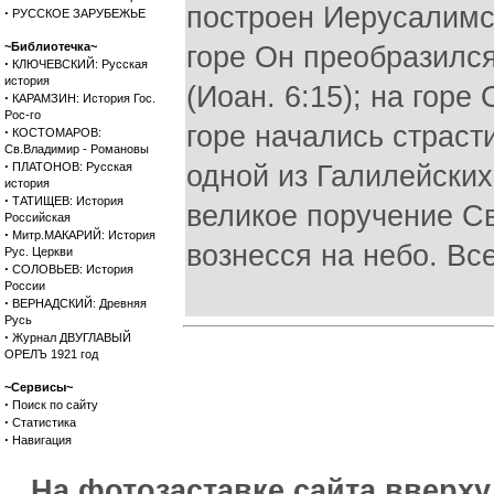
построен Иерусалимс
·
РУССКОЕ ЗАРУБЕЖЬЕ
~Библиотечка~
горе Он преобразился
·
КЛЮЧЕВСКИЙ: Русская
история
(Иоан. 6:15); на горе
·
КАРАМЗИН: История Гос.
Рос-го
горе начались страст
·
КОСТОМАРОВ:
Св.Владимир - Романовы
·
ПЛАТОНОВ: Русская
одной из Галилейских
история
·
ТАТИЩЕВ: История
великое поручение С
Российская
·
Митр.МАКАРИЙ: История
вознесся на небо. Вс
Рус. Церкви
·
СОЛОВЬЕВ: История
России
·
ВЕРНАДСКИЙ: Древняя
Русь
·
Журнал ДВУГЛАВЫЙ
ОРЕЛЪ 1921 год
~Сервисы~
·
Поиск по сайту
·
Статистика
·
Навигация
На фотозаставке сайта вверх