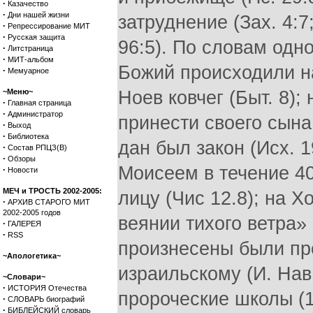
·
Казачество
·
Дни нашей жизни
затруднение (Зах. 4:7;
·
Репрессирование МИТ
·
Русская защита
96:5). По словам одн
·
Литстраница
·
МИТ-альбом
Божий происходили на
·
Мемуарное
~Меню~
Ноев ковчег (Быт. 8)
·
Главная страница
·
Администратор
принести своего сына 
·
Выход
·
Библиотека
дан был закон (Исх. 1
·
Состав РПЦЗ(В)
·
Обзоры
Моисеем в течение 40
·
Новости
МЕЧ и ТРОСТЬ 2002-2005:
лицу (Чис 12.8); на 
·
АРХИВ СТАРОГО МИТ
2002-2005 годов
веянии тихого ветра» 
·
ГАЛЕРЕЯ
·
RSS
произнесены были пр
~Апологетика~
израильскому (И. Нав
~Словари~
·
ИСТОРИЯ Отечества
пророческие школы (1
·
СЛОВАРЬ биографий
·
БИБЛЕЙСКИЙ словарь