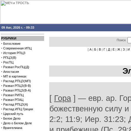
09 Авг, 2026 г. - 09:33
РУБРИКИ
Поиск
·
Богословие
·
Современная ИПЦ
[
А
|
Б
|
В
|
Г
|
Д
|
Е
|
Ж
|
З
|
И
·
История РПЦЗ
·
РПЦЗ(В)
·
РосПЦ
·
Развал РосПЦ(Д)
Э
·
Апостасия
·
МП в картинках
·
Распад РПЦЗ(МП)
·
Развал РПЦЗ(В-В)
·
Развал РПЦЗ(В-А)
·
Развал РИПЦ
[
Гора
] — евр. ар. Го
·
Развал РПАЦ
·
Распад РПЦЗ(А)
божественную силу и 
·
Распад ИПЦ Греции
·
Царский путь
2:2; 11:9; Иер. 31:23;
·
Белое Дело
·
Дело о Белом Деле
·
и прибежище (Пс. 29:8
Врангелиана