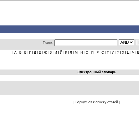
Поиск
[
А
|
Б
|
В
|
Г
|
Д
|
Е
|
Ж
|
З
|
И
|
Й
|
К
|
Л
|
М
|
Н
|
О
|
П
|
Р
|
С
|
Т
|
У
|
Ф
|
Х
|
Ц
|
Ч
|
Электронный словарь
[
Вернуться к списку статей
]