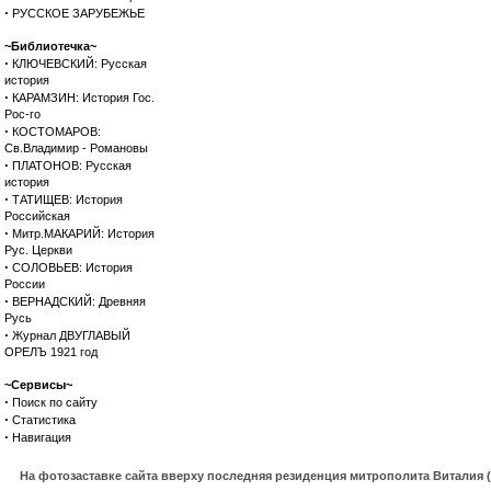
·
РУССКОЕ ЗАРУБЕЖЬЕ
~Библиотечка~
·
КЛЮЧЕВСКИЙ: Русская
история
·
КАРАМЗИН: История Гос.
Рос-го
·
КОСТОМАРОВ:
Св.Владимир - Романовы
·
ПЛАТОНОВ: Русская
история
·
ТАТИЩЕВ: История
Российская
·
Митр.МАКАРИЙ: История
Рус. Церкви
·
СОЛОВЬЕВ: История
России
·
ВЕРНАДСКИЙ: Древняя
Русь
·
Журнал ДВУГЛАВЫЙ
ОРЕЛЪ 1921 год
~Сервисы~
·
Поиск по сайту
·
Статистика
·
Навигация
На фотозаставке сайта вверху последняя резиденция митрополита Виталия 