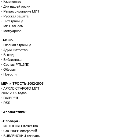
·
Казачество
·
Дни нашей жизни
·
Репрессирование МИТ
·
Русская защита
·
Литстраница
·
МИТ-альбом
·
Мемуарное
~Меню~
·
Главная страница
·
Администратор
·
Выход
·
Библиотека
·
Состав РПЦЗ(В)
·
Обзоры
·
Новости
МЕЧ и ТРОСТЬ 2002-2005:
·
АРХИВ СТАРОГО МИТ
2002-2005 годов
·
ГАЛЕРЕЯ
·
RSS
~Апологетика~
~Словари~
·
ИСТОРИЯ Отечества
·
СЛОВАРЬ биографий
·
БИБЛЕЙСКИЙ словарь