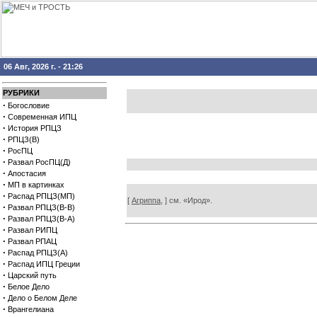
06 Авг, 2026 г. - 21:26
РУБРИКИ
·
Богословие
·
Современная ИПЦ
·
История РПЦЗ
·
РПЦЗ(В)
·
РосПЦ
·
Развал РосПЦ(Д)
·
Апостасия
·
МП в картинках
·
Распад РПЦЗ(МП)
[
Агриппа,
] см. «Ирод».
·
Развал РПЦЗ(В-В)
·
Развал РПЦЗ(В-А)
·
Развал РИПЦ
·
Развал РПАЦ
·
Распад РПЦЗ(А)
·
Распад ИПЦ Греции
·
Царский путь
·
Белое Дело
·
Дело о Белом Деле
·
Врангелиана