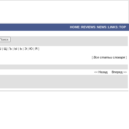
HOME
::
REVIEWS
::
NEWS
::
LINKS
::
TOP
Ш
|
Щ
|
Ъ
|
Ы
|
Ь
|
Э
|
Ю
|
Я
]
[
Все статьи словаря
]
<<
Назад
Вперед
>>