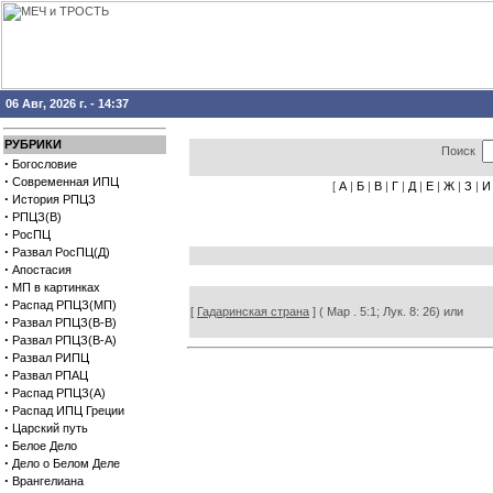
06 Авг, 2026 г. - 14:37
РУБРИКИ
Поиск
·
Богословие
·
Современная ИПЦ
[
А
|
Б
|
В
|
Г
|
Д
|
Е
|
Ж
|
З
|
И
·
История РПЦЗ
·
РПЦЗ(В)
·
РосПЦ
·
Развал РосПЦ(Д)
·
Апостасия
·
МП в картинках
·
Распад РПЦЗ(МП)
[
Гадаринская страна
] ( Map . 5:1; Лук. 8: 26) или
·
Развал РПЦЗ(В-В)
·
Развал РПЦЗ(В-А)
·
Развал РИПЦ
·
Развал РПАЦ
·
Распад РПЦЗ(А)
·
Распад ИПЦ Греции
·
Царский путь
·
Белое Дело
·
Дело о Белом Деле
·
Врангелиана