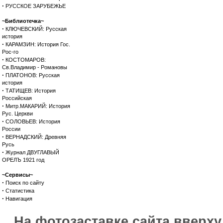
·
РУССКОЕ ЗАРУБЕЖЬЕ
~Библиотечка~
·
КЛЮЧЕВСКИЙ: Русская
история
·
КАРАМЗИН: История Гос.
Рос-го
·
КОСТОМАРОВ:
Св.Владимир - Романовы
·
ПЛАТОНОВ: Русская
история
·
ТАТИЩЕВ: История
Российская
·
Митр.МАКАРИЙ: История
Рус. Церкви
·
СОЛОВЬЕВ: История
России
·
ВЕРНАДСКИЙ: Древняя
Русь
·
Журнал ДВУГЛАВЫЙ
ОРЕЛЪ 1921 год
~Сервисы~
·
Поиск по сайту
·
Статистика
·
Навигация
На фотозаставке сайта вверх