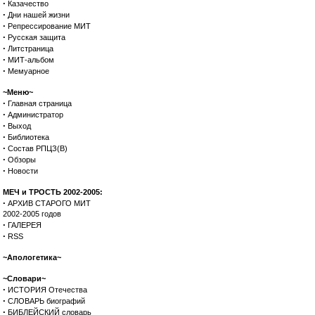
·
Казачество
·
Дни нашей жизни
·
Репрессирование МИТ
·
Русская защита
·
Литстраница
·
МИТ-альбом
·
Мемуарное
~Меню~
·
Главная страница
·
Администратор
·
Выход
·
Библиотека
·
Состав РПЦЗ(В)
·
Обзоры
·
Новости
МЕЧ и ТРОСТЬ 2002-2005:
·
АРХИВ СТАРОГО МИТ
2002-2005 годов
·
ГАЛЕРЕЯ
·
RSS
~Апологетика~
~Словари~
·
ИСТОРИЯ Отечества
·
СЛОВАРЬ биографий
·
БИБЛЕЙСКИЙ словарь