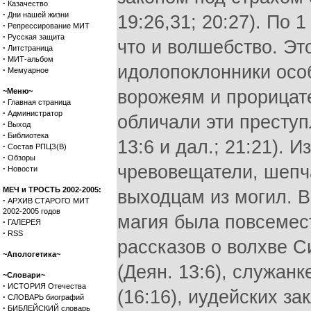
·
Казачество
·
Дни нашей жизни
19:26,31; 20:27). По 
·
Репрессирование МИТ
·
Русская защита
что и волшебство. Это
·
Литстраница
·
МИТ-альбом
идолопоклонники осо
·
Мемуарное
~Меню~
ворожеям и прорицате
·
Главная страница
·
Администратор
обличали эти преступл
·
Выход
·
Библиотека
13:6 и дал.; 21:21). И
·
Состав РПЦЗ(В)
·
Обзоры
чревовещатели, шепч
·
Новости
МЕЧ и ТРОСТЬ 2002-2005:
выходцам из могил. В
·
АРХИВ СТАРОГО МИТ
2002-2005 годов
магия была повсемест
·
ГАЛЕРЕЯ
·
RSS
рассказов о волхве С
~Апологетика~
(Деян. 13:6), служан
~Словари~
·
ИСТОРИЯ Отечества
(16:16), иудейских зак
·
СЛОВАРЬ биографий
·
БИБЛЕЙСКИЙ словарь