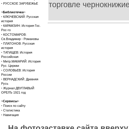
торговле чернокнижие
·
РУССКОЕ ЗАРУБЕЖЬЕ
~Библиотечка~
·
КЛЮЧЕВСКИЙ: Русская
история
·
КАРАМЗИН: История Гос.
Рос-го
·
КОСТОМАРОВ:
Св.Владимир - Романовы
·
ПЛАТОНОВ: Русская
история
·
ТАТИЩЕВ: История
Российская
·
Митр.МАКАРИЙ: История
Рус. Церкви
·
СОЛОВЬЕВ: История
России
·
ВЕРНАДСКИЙ: Древняя
Русь
·
Журнал ДВУГЛАВЫЙ
ОРЕЛЪ 1921 год
~Сервисы~
·
Поиск по сайту
·
Статистика
·
Навигация
На фотозаставке сайта вверх