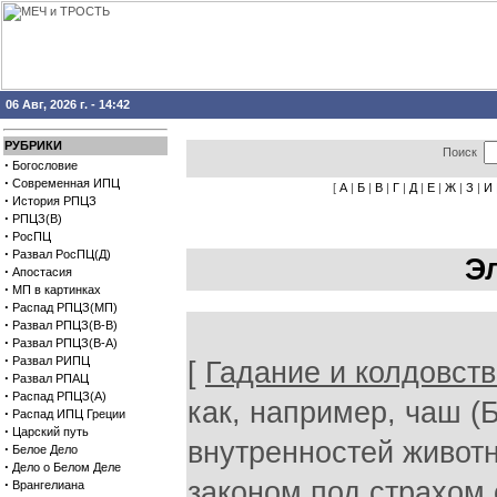
06 Авг, 2026 г. - 14:42
РУБРИКИ
Поиск
·
Богословие
·
Современная ИПЦ
[
А
|
Б
|
В
|
Г
|
Д
|
Е
|
Ж
|
З
|
И
·
История РПЦЗ
·
РПЦЗ(В)
·
РосПЦ
·
Развал РосПЦ(Д)
Э
·
Апостасия
·
МП в картинках
·
Распад РПЦЗ(МП)
·
Развал РПЦЗ(В-В)
·
Развал РПЦЗ(В-А)
·
Развал РИПЦ
[
Гадание и колдовст
·
Развал РПАЦ
·
Распад РПЦЗ(А)
как, например, чаш (Бы
·
Распад ИПЦ Греции
·
Царский путь
внутренностей животн
·
Белое Дело
·
Дело о Белом Деле
·
законом под страхом 
Врангелиана