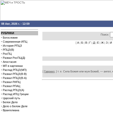
08 Авг, 2026 г. - 12:59
РУБРИКИ
Поиск
·
Богословие
·
Современная ИПЦ
[
А
|
Б
|
В
|
Г
|
Д
|
Е
|
Ж
|
З
|
И
·
История РПЦЗ
·
РПЦЗ(В)
·
РосПЦ
·
Развал РосПЦ(Д)
·
Апостасия
·
МП в картинках
·
Распад РПЦЗ(МП)
[
Гавриил,
] т. е. Сила Божия или муж Божий, — ангел, к
·
Развал РПЦЗ(В-В)
·
Развал РПЦЗ(В-А)
·
Развал РИПЦ
·
Развал РПАЦ
·
Распад РПЦЗ(А)
·
Распад ИПЦ Греции
·
Царский путь
·
Белое Дело
·
Дело о Белом Деле
·
Врангелиана