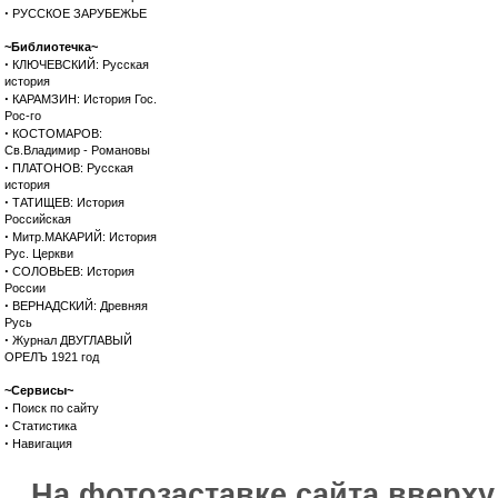
·
РУССКОЕ ЗАРУБЕЖЬЕ
~Библиотечка~
·
КЛЮЧЕВСКИЙ: Русская
история
·
КАРАМЗИН: История Гос.
Рос-го
·
КОСТОМАРОВ:
Св.Владимир - Романовы
·
ПЛАТОНОВ: Русская
история
·
ТАТИЩЕВ: История
Российская
·
Митр.МАКАРИЙ: История
Рус. Церкви
·
СОЛОВЬЕВ: История
России
·
ВЕРНАДСКИЙ: Древняя
Русь
·
Журнал ДВУГЛАВЫЙ
ОРЕЛЪ 1921 год
~Сервисы~
·
Поиск по сайту
·
Статистика
·
Навигация
На фотозаставке сайта вверх