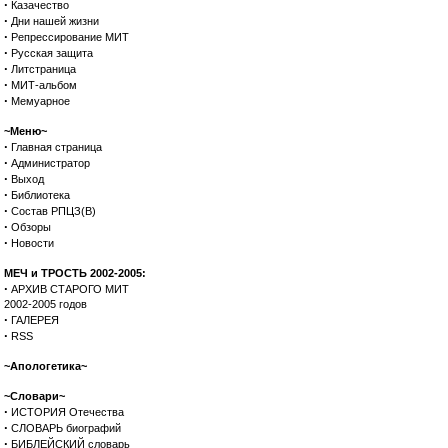
·
Казачество
·
Дни нашей жизни
·
Репрессирование МИТ
·
Русская защита
·
Литстраница
·
МИТ-альбом
·
Мемуарное
~Меню~
·
Главная страница
·
Администратор
·
Выход
·
Библиотека
·
Состав РПЦЗ(В)
·
Обзоры
·
Новости
МЕЧ и ТРОСТЬ 2002-2005:
·
АРХИВ СТАРОГО МИТ
2002-2005 годов
·
ГАЛЕРЕЯ
·
RSS
~Апологетика~
~Словари~
·
ИСТОРИЯ Отечества
·
СЛОВАРЬ биографий
·
БИБЛЕЙСКИЙ словарь