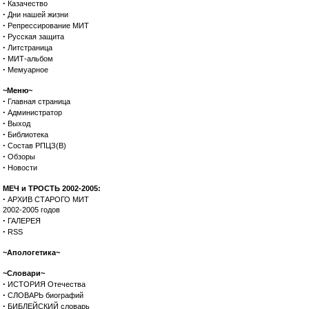
·
Казачество
·
Дни нашей жизни
·
Репрессирование МИТ
·
Русская защита
·
Литстраница
·
МИТ-альбом
·
Мемуарное
~Меню~
·
Главная страница
·
Администратор
·
Выход
·
Библиотека
·
Состав РПЦЗ(В)
·
Обзоры
·
Новости
МЕЧ и ТРОСТЬ 2002-2005:
·
АРХИВ СТАРОГО МИТ
2002-2005 годов
·
ГАЛЕРЕЯ
·
RSS
~Апологетика~
~Словари~
·
ИСТОРИЯ Отечества
·
СЛОВАРЬ биографий
·
БИБЛЕЙСКИЙ словарь