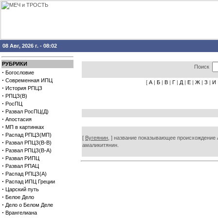
08 Авг, 2026 г. - 08:02
РУБРИКИ
Поиск
·
Богословие
·
Современная ИПЦ
[
А
|
Б
|
В
|
Г
|
Д
|
Е
|
Ж
|
З
|
И
·
История РПЦЗ
·
РПЦЗ(В)
·
РосПЦ
·
Развал РосПЦ(Д)
·
Апостасия
·
МП в картинках
·
Распад РПЦЗ(МП)
[
Вугеянин,
] название показывающее происхождение Ам
·
Развал РПЦЗ(В-В)
амаликитянин.
·
Развал РПЦЗ(В-А)
·
Развал РИПЦ
·
Развал РПАЦ
·
Распад РПЦЗ(А)
·
Распад ИПЦ Греции
·
Царский путь
·
Белое Дело
·
Дело о Белом Деле
·
Врангелиана