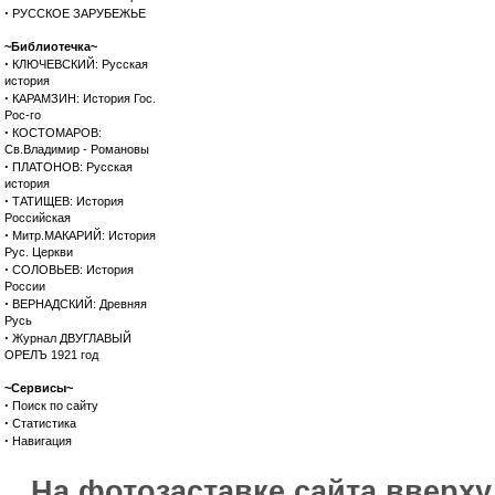
·
РУССКОЕ ЗАРУБЕЖЬЕ
~Библиотечка~
·
КЛЮЧЕВСКИЙ: Русская
история
·
КАРАМЗИН: История Гос.
Рос-го
·
КОСТОМАРОВ:
Св.Владимир - Романовы
·
ПЛАТОНОВ: Русская
история
·
ТАТИЩЕВ: История
Российская
·
Митр.МАКАРИЙ: История
Рус. Церкви
·
СОЛОВЬЕВ: История
России
·
ВЕРНАДСКИЙ: Древняя
Русь
·
Журнал ДВУГЛАВЫЙ
ОРЕЛЪ 1921 год
~Сервисы~
·
Поиск по сайту
·
Статистика
·
Навигация
На фотозаставке сайта вверх