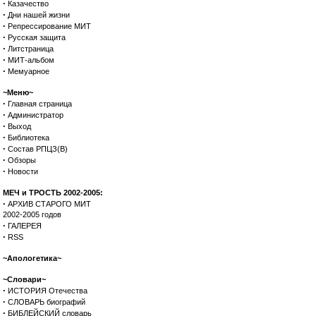
·
Казачество
·
Дни нашей жизни
·
Репрессирование МИТ
·
Русская защита
·
Литстраница
·
МИТ-альбом
·
Мемуарное
~Меню~
·
Главная страница
·
Администратор
·
Выход
·
Библиотека
·
Состав РПЦЗ(В)
·
Обзоры
·
Новости
МЕЧ и ТРОСТЬ 2002-2005:
·
АРХИВ СТАРОГО МИТ
2002-2005 годов
·
ГАЛЕРЕЯ
·
RSS
~Апологетика~
~Словари~
·
ИСТОРИЯ Отечества
·
СЛОВАРЬ биографий
·
БИБЛЕЙСКИЙ словарь