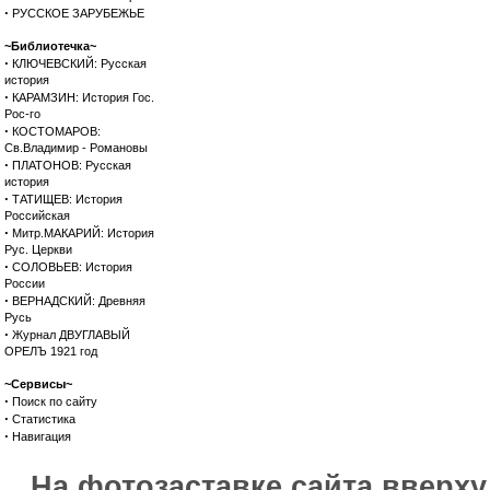
·
РУССКОЕ ЗАРУБЕЖЬЕ
~Библиотечка~
·
КЛЮЧЕВСКИЙ: Русская
история
·
КАРАМЗИН: История Гос.
Рос-го
·
КОСТОМАРОВ:
Св.Владимир - Романовы
·
ПЛАТОНОВ: Русская
история
·
ТАТИЩЕВ: История
Российская
·
Митр.МАКАРИЙ: История
Рус. Церкви
·
СОЛОВЬЕВ: История
России
·
ВЕРНАДСКИЙ: Древняя
Русь
·
Журнал ДВУГЛАВЫЙ
ОРЕЛЪ 1921 год
~Сервисы~
·
Поиск по сайту
·
Статистика
·
Навигация
На фотозаставке сайта вверх