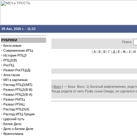
09 Авг, 2026 г. - 11:23
РУБРИКИ
Поиск
·
Богословие
·
Современная ИПЦ
[
А
|
Б
|
В
|
Г
|
Д
|
Е
|
Ж
|
З
|
И
·
История РПЦЗ
·
РПЦЗ(В)
·
РосПЦ
·
Развал РосПЦ(Д)
·
Апостасия
·
МП в картинках
·
Распад РПЦЗ(МП)
[
Вооз
] — Боаз. Вооз. 1) Богатый вифлеемянин, родс
·
Развал РПЦЗ(В-В)
Когда родила от него Руфь сына Овида, он сделался одн
·
Развал РПЦЗ(В-А)
·
Развал РИПЦ
·
Развал РПАЦ
·
Распад РПЦЗ(А)
·
Распад ИПЦ Греции
·
Царский путь
·
Белое Дело
·
Дело о Белом Деле
·
Врангелиана