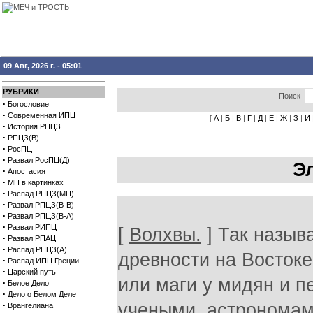
09 Авг, 2026 г. - 05:01
РУБРИКИ
Поиск
·
Богословие
·
Современная ИПЦ
[
А
|
Б
|
В
|
Г
|
Д
|
Е
|
Ж
|
З
|
И
·
История РПЦЗ
·
РПЦЗ(В)
·
РосПЦ
·
Развал РосПЦ(Д)
Э
·
Апостасия
·
МП в картинках
·
Распад РПЦЗ(МП)
·
Развал РПЦЗ(В-В)
·
Развал РПЦЗ(В-А)
·
Развал РИПЦ
[
Волхвы.
] Так назыв
·
Развал РПАЦ
·
Распад РПЦЗ(А)
древности на Востоке
·
Распад ИПЦ Греции
·
Царский путь
или маги у мидян и 
·
Белое Дело
·
Дело о Белом Деле
·
учеными, астрономам
Врангелиана