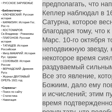
предполагать, что на
·
РУССКОЕ ЗАРУБЕЖЬЕ
~Библиотечка~
Кеплер наблюдал в 1
·
КЛЮЧЕВСКИЙ: Русская
история
Сатурна, которое вес
·
КАРАМЗИН: История Гос.
Рос-го
благодаря тому, что 
·
КОСТОМАРОВ:
Св.Владимир - Романовы
·
ПЛАТОНОВ: Русская
Марс. 10-го октября т
история
·
ТАТИЩЕВ: История
неподвижную звезду, 
Российская
·
Митр.МАКАРИЙ: История
некоторое время сиял
Рус. Церкви
·
СОЛОВЬЕВ: История
России
раздуваемый сильным
·
ВЕРНАДСКИЙ: Древняя
Русь
Все это явление, кот
·
Журнал ДВУГЛАВЫЙ
ОРЕЛЪ 1921 год
Божиим, дало ему по
~Сервисы~
·
Поиск по сайту
и исчислений; этим п
·
Статистика
·
Навигация
время подтвержденн