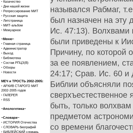
·
Казачество
·
Дни нашей жизни
назывался Рабмаг, т.е
·
Репрессирование МИТ
·
Русская защита
был назначен на эту 
·
Литстраница
·
МИТ-альбом
Ис. 47:13). Волхвами
·
Мемуарное
~Меню~
были приведены к Иису
·
Главная страница
·
Администратор
Причину, по которой 
·
Выход
·
Библиотека
за ее появлением, ст
·
Состав РПЦЗ(В)
·
Обзоры
24:17; Срав. Ис. 60 и
·
Новости
МЕЧ и ТРОСТЬ 2002-2005:
Библии объясняли появ
·
АРХИВ СТАРОГО МИТ
2002-2005 годов
сверхъестественное 
·
ГАЛЕРЕЯ
·
RSS
быть, только волхвам
~Апологетика~
предметом астрономи
~Словари~
·
ИСТОРИЯ Отечества
со времени благочест
·
СЛОВАРЬ биографий
·
БИБЛЕЙСКИЙ словарь