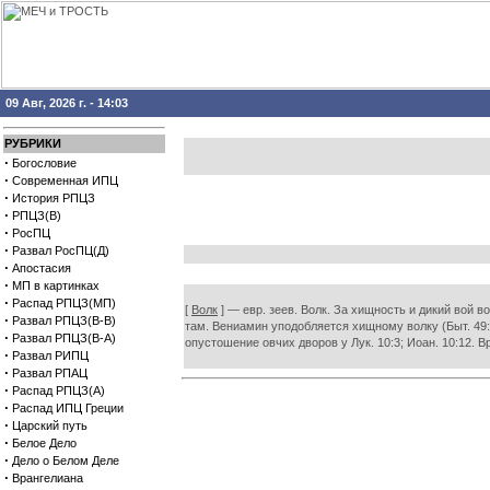
09 Авг, 2026 г. - 14:03
РУБРИКИ
·
Богословие
·
Современная ИПЦ
·
История РПЦЗ
·
РПЦЗ(В)
·
РосПЦ
·
Развал РосПЦ(Д)
·
Апостасия
·
МП в картинках
·
Распад РПЦЗ(МП)
[
Волк
] — евр. зеев. Волк. За хищность и дикий вой 
·
Развал РПЦЗ(В-В)
там. Вениамин уподобляется хищному волку (Быт. 49:27
·
Развал РПЦЗ(В-А)
опустошение овчих дворов у Лук. 10:3; Иоан. 10:12. Вр
·
Развал РИПЦ
·
Развал РПАЦ
·
Распад РПЦЗ(А)
·
Распад ИПЦ Греции
·
Царский путь
·
Белое Дело
·
Дело о Белом Деле
·
Врангелиана