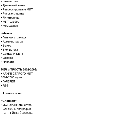
·
Казачество
·
Дни нашей жизни
·
Репрессирование МИТ
·
Русская защита
·
Литстраница
·
МИТ-альбом
·
Мемуарное
~Меню~
·
Главная страница
·
Администратор
·
Выход
·
Библиотека
·
Состав РПЦЗ(В)
·
Обзоры
·
Новости
МЕЧ и ТРОСТЬ 2002-2005:
·
АРХИВ СТАРОГО МИТ
2002-2005 годов
·
ГАЛЕРЕЯ
·
RSS
~Апологетика~
~Словари~
·
ИСТОРИЯ Отечества
·
СЛОВАРЬ биографий
·
БИБЛЕЙСКИЙ словарь