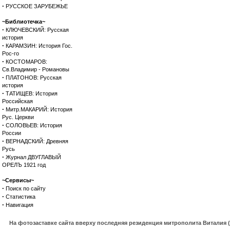
·
РУССКОЕ ЗАРУБЕЖЬЕ
~Библиотечка~
·
КЛЮЧЕВСКИЙ: Русская
история
·
КАРАМЗИН: История Гос.
Рос-го
·
КОСТОМАРОВ:
Св.Владимир - Романовы
·
ПЛАТОНОВ: Русская
история
·
ТАТИЩЕВ: История
Российская
·
Митр.МАКАРИЙ: История
Рус. Церкви
·
СОЛОВЬЕВ: История
России
·
ВЕРНАДСКИЙ: Древняя
Русь
·
Журнал ДВУГЛАВЫЙ
ОРЕЛЪ 1921 год
~Сервисы~
·
Поиск по сайту
·
Статистика
·
Навигация
На фотозаставке сайта вверху последняя резиденция митрополита Виталия 