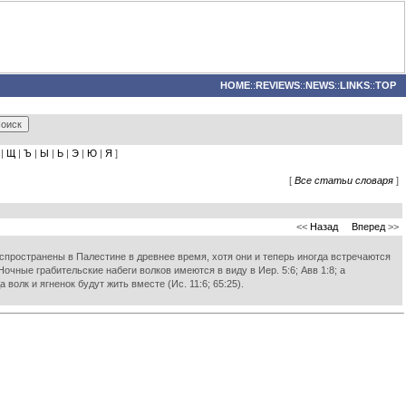
HOME
::
REVIEWS
::
NEWS
::
LINKS
::
TOP
|
Щ
|
Ъ
|
Ы
|
Ь
|
Э
|
Ю
|
Я
]
[
Все статьи словаря
]
<<
Назад
Вперед
>>
аспространены в Палестине в древнее время, хотя они и теперь иногда встречаются
Ночные грабительские набеги волков имеются в виду в Иер. 5:6; Авв 1:8; а
 волк и ягненок будут жить вместе (Ис. 11:6; 65:25).