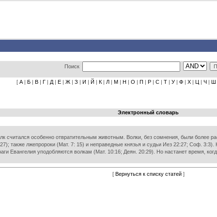
Поиск
[
А
|
Б
|
В
|
Г
|
Д
|
Е
|
Ж
|
З
|
И
|
Й
|
К
|
Л
|
М
|
Н
|
О
|
П
|
Р
|
С
|
Т
|
У
|
Ф
|
Х
|
Ц
|
Ч
|
Ш
Электронный словарь
волк считался особенно отвратительным животным. Волки, без сомнения, были более р
); также лжепророки (Мат. 7: 15) и неправедные князья и судьи Иез 22:27; Соф. 3:3). 
аги Евангелия уподобляются волкам (Мат. 10:16; Деян. 20:29). Но настанет время, когда
[
Вернуться к списку статей
]