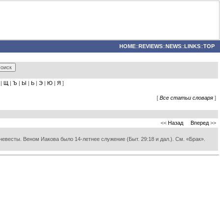
HOME
::
REVIEWS
::
NEWS
::
LINKS
::
TOP
|
Щ
|
Ъ
|
Ы
|
Ь
|
Э
|
Ю
|
Я
]
[
Все статьи словаря
]
<<
Назад
Вперед
>>
невесты. Веном Иакова было 14-летнее служение (Быт. 29:18 и дал.). См. «Брак».