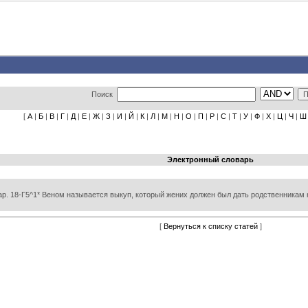
Поиск
[
А
|
Б
|
В
|
Г
|
Д
|
Е
|
Ж
|
З
|
И
|
Й
|
К
|
Л
|
М
|
Н
|
О
|
П
|
Р
|
С
|
Т
|
У
|
Ф
|
Х
|
Ц
|
Ч
|
Ш
Электронный словарь
 Цар. 18-Г5^1* Веном называется выкуп, который жених должен был дать родственникам 
[
Вернуться к списку статей
]