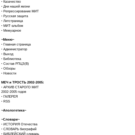
·
Казачество
·
Дни нашей жизни
·
Репрессирование МИТ
·
Русская защита
·
Литстраница
·
МИТ-альбом
·
Мемуарное
~Меню~
·
Главная страница
·
Администратор
·
Выход
·
Библиотека
·
Состав РПЦЗ(В)
·
Обзоры
·
Новости
МЕЧ и ТРОСТЬ 2002-2005:
·
АРХИВ СТАРОГО МИТ
2002-2005 годов
·
ГАЛЕРЕЯ
·
RSS
~Апологетика~
~Словари~
·
ИСТОРИЯ Отечества
·
СЛОВАРЬ биографий
·
БИБЛЕЙСКИЙ словарь