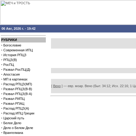
06 Авг, 2026 г. - 19:42
РУБРИКИ
·
Богословие
·
Современная ИПЦ
·
История РПЦЗ
·
РПЦЗ(В)
·
РосПЦ
·
Развал РосПЦ(Д)
·
Апостасия
·
МП в картинках
·
Распад РПЦЗ(МП)
[
Вено
] — евр. моар. Вено (Быт. 34:12; Исх. 22:16; 1
·
Развал РПЦЗ(В-В)
·
Развал РПЦЗ(В-А)
·
Развал РИПЦ
·
Развал РПАЦ
·
Распад РПЦЗ(А)
·
Распад ИПЦ Греции
·
Царский путь
·
Белое Дело
·
Дело о Белом Деле
·
Врангелиана