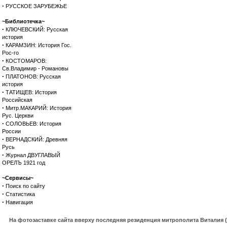
·
РУССКОЕ ЗАРУБЕЖЬЕ
~Библиотечка~
·
КЛЮЧЕВСКИЙ: Русская
история
·
КАРАМЗИН: История Гос.
Рос-го
·
КОСТОМАРОВ:
Св.Владимир - Романовы
·
ПЛАТОНОВ: Русская
история
·
ТАТИЩЕВ: История
Российская
·
Митр.МАКАРИЙ: История
Рус. Церкви
·
СОЛОВЬЕВ: История
России
·
ВЕРНАДСКИЙ: Древняя
Русь
·
Журнал ДВУГЛАВЫЙ
ОРЕЛЪ 1921 год
~Сервисы~
·
Поиск по сайту
·
Статистика
·
Навигация
На фотозаставке сайта вверху последняя резиденция митрополита Виталия 