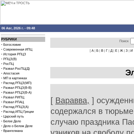
06 Авг, 2026 г. - 09:48
РУБРИКИ
Поиск
·
Богословие
·
Современная ИПЦ
[
А
|
Б
|
В
|
Г
|
Д
|
Е
|
Ж
|
З
|
И
·
История РПЦЗ
·
РПЦЗ(В)
·
РосПЦ
·
Развал РосПЦ(Д)
Э
·
Апостасия
·
МП в картинках
·
Распад РПЦЗ(МП)
·
Развал РПЦЗ(В-В)
·
Развал РПЦЗ(В-А)
·
Развал РИПЦ
[
Варавва,
] осужденн
·
Развал РПАЦ
·
Распад РПЦЗ(А)
содержался в тюрьме 
·
Распад ИПЦ Греции
·
Царский путь
случаю праздника Пас
·
Белое Дело
·
Дело о Белом Деле
·
узников на свободу п
Врангелиана