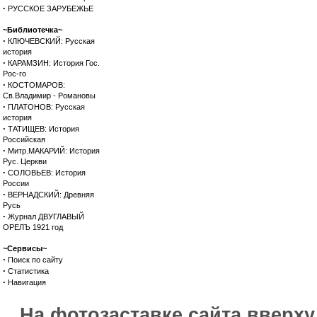
·
РУССКОЕ ЗАРУБЕЖЬЕ
~Библиотечка~
·
КЛЮЧЕВСКИЙ: Русская
история
·
КАРАМЗИН: История Гос.
Рос-го
·
КОСТОМАРОВ:
Св.Владимир - Романовы
·
ПЛАТОНОВ: Русская
история
·
ТАТИЩЕВ: История
Российская
·
Митр.МАКАРИЙ: История
Рус. Церкви
·
СОЛОВЬЕВ: История
России
·
ВЕРНАДСКИЙ: Древняя
Русь
·
Журнал ДВУГЛАВЫЙ
ОРЕЛЪ 1921 год
~Сервисы~
·
Поиск по сайту
·
Статистика
·
Навигация
На фотозаставке сайта вверх