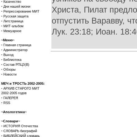
·
Казачество
·
Дни нашей жизни
Христа, Пилат предло
·
Репрессирование МИТ
·
Русская защита
отпустить Варавву, чт
·
Литстраница
·
МИТ-альбом
Лук. 23:18; Иоан. 18:4
·
Мемуарное
~Меню~
·
Главная страница
·
Администратор
·
Выход
·
Библиотека
·
Состав РПЦЗ(В)
·
Обзоры
·
Новости
МЕЧ и ТРОСТЬ 2002-2005:
·
АРХИВ СТАРОГО МИТ
2002-2005 годов
·
ГАЛЕРЕЯ
·
RSS
~Апологетика~
~Словари~
·
ИСТОРИЯ Отечества
·
СЛОВАРЬ биографий
·
БИБЛЕЙСКИЙ словарь