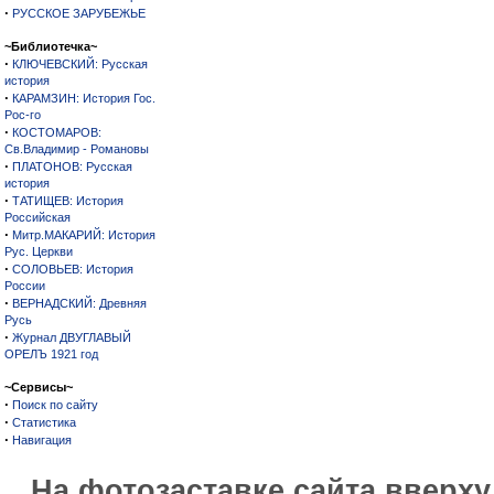
·
РУССКОЕ ЗАРУБЕЖЬЕ
~Библиотечка~
·
КЛЮЧЕВСКИЙ: Русская
история
·
КАРАМЗИН: История Гос.
Рос-го
·
КОСТОМАРОВ:
Св.Владимир - Романовы
·
ПЛАТОНОВ: Русская
история
·
ТАТИЩЕВ: История
Российская
·
Митр.МАКАРИЙ: История
Рус. Церкви
·
СОЛОВЬЕВ: История
России
·
ВЕРНАДСКИЙ: Древняя
Русь
·
Журнал ДВУГЛАВЫЙ
ОРЕЛЪ 1921 год
~Сервисы~
·
Поиск по сайту
·
Статистика
·
Навигация
На фотозаставке сайта вверх