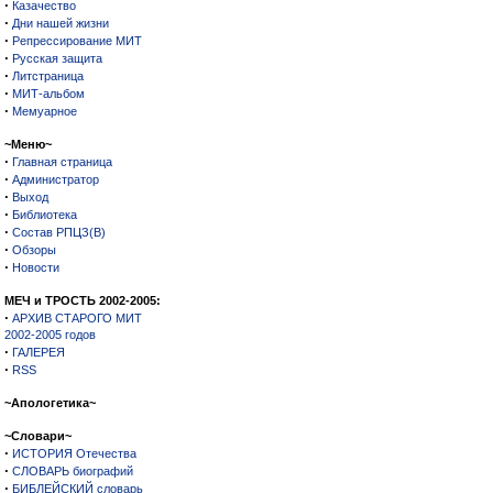
·
Казачество
·
Дни нашей жизни
·
Репрессирование МИТ
·
Русская защита
·
Литстраница
·
МИТ-альбом
·
Мемуарное
~Меню~
·
Главная страница
·
Администратор
·
Выход
·
Библиотека
·
Состав РПЦЗ(В)
·
Обзоры
·
Новости
МЕЧ и ТРОСТЬ 2002-2005:
·
АРХИВ СТАРОГО МИТ
2002-2005 годов
·
ГАЛЕРЕЯ
·
RSS
~Апологетика~
~Словари~
·
ИСТОРИЯ Отечества
·
СЛОВАРЬ биографий
·
БИБЛЕЙСКИЙ словарь