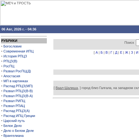
06 Авг, 2026 г. - 04:36
РУБРИКИ
Поиск
·
Богословие
·
Современная ИПЦ
[
А
|
Б
|
В
|
Г
|
Д
|
Е
|
Ж
|
З
|
И
·
История РПЦЗ
·
РПЦЗ(В)
·
РосПЦ
·
Развал РосПЦ(Д)
·
Апостасия
·
МП в картинках
·
Распад РПЦЗ(МП)
[
Ваал-Шалиша,
] город близ Галгала, на западном ск
·
Развал РПЦЗ(В-В)
·
Развал РПЦЗ(В-А)
·
Развал РИПЦ
·
Развал РПАЦ
·
Распад РПЦЗ(А)
·
Распад ИПЦ Греции
·
Царский путь
·
Белое Дело
·
Дело о Белом Деле
·
Врангелиана