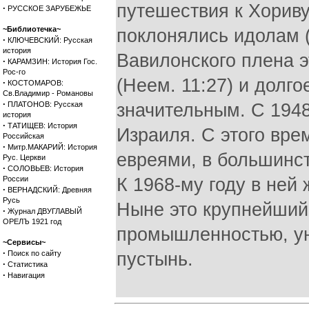
путешествия к Хориву
·
РУССКОЕ ЗАРУБЕЖЬЕ
~Библиотечка~
поклонялись идолам (
·
КЛЮЧЕВСКИЙ: Русская
история
Вавилонского плена э
·
КАРАМЗИН: История Гос.
Рос-го
(Неем. 11:27) и долг
·
КОСТОМАРОВ:
Св.Владимир - Романовы
·
ПЛАТОНОВ: Русская
значительным. С 1948
история
·
ТАТИЩЕВ: История
Израиля. С этого вре
Российская
·
Митр.МАКАРИЙ: История
евреями, в большинс
Рус. Церкви
·
СОЛОВЬЕВ: История
России
К 1968-му году в ней
·
ВЕРНАДСКИЙ: Древняя
Русь
Ныне это крупнейший 
·
Журнал ДВУГЛАВЫЙ
ОРЕЛЪ 1921 год
промышленностью, ун
~Сервисы~
·
Поиск по сайту
пустынь.
·
Статистика
·
Навигация