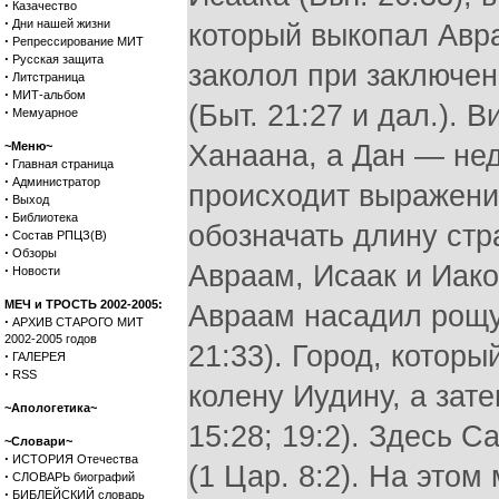
·
Казачество
·
Дни нашей жизни
который выкопал Авра
·
Репрессирование МИТ
·
Русская защита
заколол при заключе
·
Литстраница
·
МИТ-альбом
(Быт. 21:27 и дал.).
·
Мемуарное
~Меню~
Ханаана, а Дан — нед
·
Главная страница
·
Администратор
происходит выражени
·
Выход
·
Библиотека
обозначать длину стр
·
Состав РПЦЗ(В)
·
Обзоры
Авраам, Исаак и Иаков 
·
Новости
МЕЧ и ТРОСТЬ 2002-2005:
Авраам насадил рощу 
·
АРХИВ СТАРОГО МИТ
2002-2005 годов
21:33). Город, котор
·
ГАЛЕРЕЯ
·
RSS
колену Иудину, а зат
~Апологетика~
15:28; 19:2). Здесь 
~Словари~
·
ИСТОРИЯ Отечества
(1 Цар. 8:2). На это
·
СЛОВАРЬ биографий
·
БИБЛЕЙСКИЙ словарь