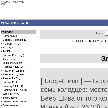
08 Авг, 2026 г. - 17:42
РУБРИКИ
Поиск
·
Богословие
·
Современная ИПЦ
[
А
|
Б
|
В
|
Г
|
Д
|
Е
|
Ж
|
З
|
И
·
История РПЦЗ
·
РПЦЗ(В)
·
РосПЦ
·
Развал РосПЦ(Д)
Э
·
Апостасия
·
МП в картинках
·
Распад РПЦЗ(МП)
·
Развал РПЦЗ(В-В)
·
Развал РПЦЗ(В-А)
·
Развал РИПЦ
[
Беер-Шива
] — Беэр
·
Развал РПАЦ
·
Распад РПЦЗ(А)
семь колодцев: место
·
Распад ИПЦ Греции
·
Царский путь
Беер-Шива от того к
·
Белое Дело
·
Дело о Белом Деле
·
Исаака (Быт. 26:33); 
Врангелиана