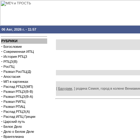
06 Авг, 2026 г. - 11:57
РУБРИКИ
·
Богословие
·
Современная ИПЦ
·
История РПЦЗ
·
РПЦЗ(В)
·
РосПЦ
·
Развал РосПЦ(Д)
·
Апостасия
·
МП в картинках
·
Распад РПЦЗ(МП)
[
Бахурим,
] родина Семея, город в колене Вениамино
·
Развал РПЦЗ(В-В)
·
Развал РПЦЗ(В-А)
·
Развал РИПЦ
·
Развал РПАЦ
·
Распад РПЦЗ(А)
·
Распад ИПЦ Греции
·
Царский путь
·
Белое Дело
·
Дело о Белом Деле
·
Врангелиана