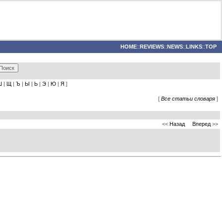
HOME
::
REVIEWS
::
NEWS
::
LINKS
::
TOP
Ш
|
Щ
|
Ъ
|
Ы
|
Ь
|
Э
|
Ю
|
Я
]
[
Все статьи словаря
]
<<
Назад
Вперед
>>