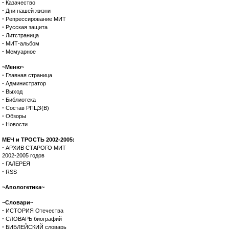
·
Казачество
·
Дни нашей жизни
·
Репрессирование МИТ
·
Русская защита
·
Литстраница
·
МИТ-альбом
·
Мемуарное
~Меню~
·
Главная страница
·
Администратор
·
Выход
·
Библиотека
·
Состав РПЦЗ(В)
·
Обзоры
·
Новости
МЕЧ и ТРОСТЬ 2002-2005:
·
АРХИВ СТАРОГО МИТ
2002-2005 годов
·
ГАЛЕРЕЯ
·
RSS
~Апологетика~
~Словари~
·
ИСТОРИЯ Отечества
·
СЛОВАРЬ биографий
·
БИБЛЕЙСКИЙ словарь