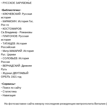
·
РУССКОЕ ЗАРУБЕЖЬЕ
~Библиотечка~
·
КЛЮЧЕВСКИЙ: Русская
история
·
КАРАМЗИН: История Гос.
Рос-го
·
КОСТОМАРОВ:
Св.Владимир - Романовы
·
ПЛАТОНОВ: Русская
история
·
ТАТИЩЕВ: История
Российская
·
Митр.МАКАРИЙ: История
Рус. Церкви
·
СОЛОВЬЕВ: История
России
·
ВЕРНАДСКИЙ: Древняя
Русь
·
Журнал ДВУГЛАВЫЙ
ОРЕЛЪ 1921 год
~Сервисы~
·
Поиск по сайту
·
Статистика
·
Навигация
На фотозаставке сайта вверху последняя резиденция митрополита Виталия 