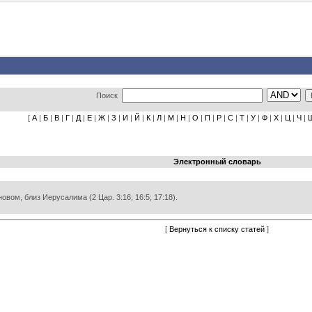
Поиск
[
А
|
Б
|
В
|
Г
|
Д
|
Е
|
Ж
|
З
|
И
|
Й
|
К
|
Л
|
М
|
Н
|
О
|
П
|
Р
|
С
|
Т
|
У
|
Ф
|
Х
|
Ц
|
Ч
|
Электронный словарь
вом, близ Иерусалима (2 Цар. 3:16; 16:5; 17:18).
[
Вернуться к списку статей
]