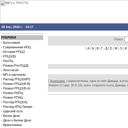
08 Авг, 2026 г. - 10:17
РУБРИКИ
Поиск
·
Богословие
·
Современная ИПЦ
[
А
|
Б
|
В
|
Г
|
Д
|
Е
|
Ж
|
З
|
И
·
История РПЦЗ
·
РПЦЗ(В)
·
РосПЦ
·
Развал РосПЦ(Д)
·
Апостасия
·
МП в картинках
·
Распад РПЦЗ(МП)
[
Ахиноама,
] изреелитянка, одна из жен Давида, взя
·
Развал РПЦЗ(В-В)
Хеврон (1 Цар. 30:5,18), мать старшего сына Давида, А
·
Развал РПЦЗ(В-А)
·
Развал РИПЦ
·
Развал РПАЦ
·
Распад РПЦЗ(А)
·
Распад ИПЦ Греции
·
Царский путь
·
Белое Дело
·
Дело о Белом Деле
·
Врангелиана