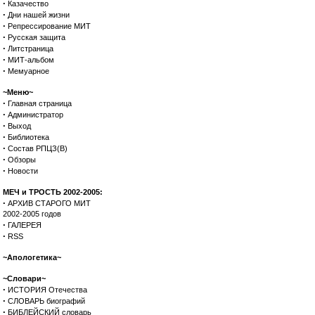
·
Казачество
·
Дни нашей жизни
·
Репрессирование МИТ
·
Русская защита
·
Литстраница
·
МИТ-альбом
·
Мемуарное
~Меню~
·
Главная страница
·
Администратор
·
Выход
·
Библиотека
·
Состав РПЦЗ(В)
·
Обзоры
·
Новости
МЕЧ и ТРОСТЬ 2002-2005:
·
АРХИВ СТАРОГО МИТ
2002-2005 годов
·
ГАЛЕРЕЯ
·
RSS
~Апологетика~
~Словари~
·
ИСТОРИЯ Отечества
·
СЛОВАРЬ биографий
·
БИБЛЕЙСКИЙ словарь