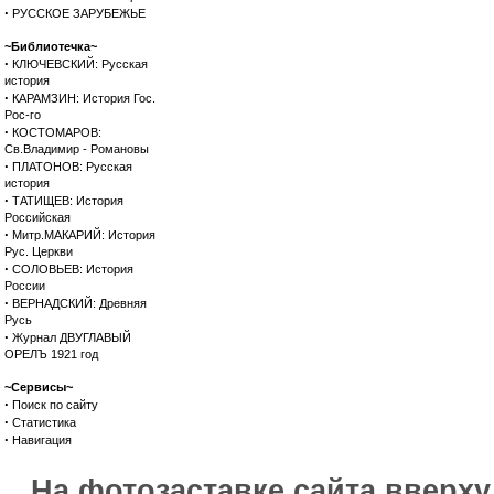
·
РУССКОЕ ЗАРУБЕЖЬЕ
~Библиотечка~
·
КЛЮЧЕВСКИЙ: Русская
история
·
КАРАМЗИН: История Гос.
Рос-го
·
КОСТОМАРОВ:
Св.Владимир - Романовы
·
ПЛАТОНОВ: Русская
история
·
ТАТИЩЕВ: История
Российская
·
Митр.МАКАРИЙ: История
Рус. Церкви
·
СОЛОВЬЕВ: История
России
·
ВЕРНАДСКИЙ: Древняя
Русь
·
Журнал ДВУГЛАВЫЙ
ОРЕЛЪ 1921 год
~Сервисы~
·
Поиск по сайту
·
Статистика
·
Навигация
На фотозаставке сайта вверх