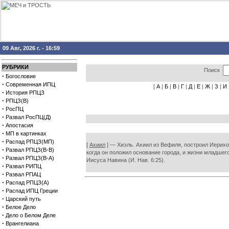
09 Авг, 2026 г. - 16:59
РУБРИКИ
Поиск
·
Богословие
·
Современная ИПЦ
[
А
|
Б
|
В
|
Г
|
Д
|
Е
|
Ж
|
З
|
И
·
История РПЦЗ
·
РПЦЗ(В)
·
РосПЦ
·
Развал РосПЦ(Д)
·
Апостасия
·
МП в картинках
·
Распад РПЦЗ(МП)
[
Ахиил
] — Хиэль. Ахиил из Вефиля, построил Иерихон
·
Развал РПЦЗ(В-В)
когда он положил основание города, и жизни младшего
·
Развал РПЦЗ(В-А)
Иисуса Навина (И. Нав. 6:25).
·
Развал РИПЦ
·
Развал РПАЦ
·
Распад РПЦЗ(А)
·
Распад ИПЦ Греции
·
Царский путь
·
Белое Дело
·
Дело о Белом Деле
·
Врангелиана