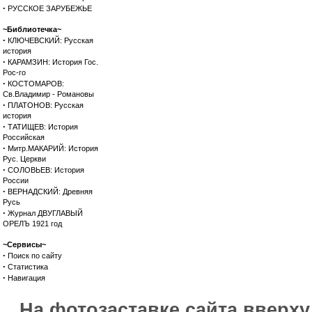
·
РУССКОЕ ЗАРУБЕЖЬЕ
~Библиотечка~
·
КЛЮЧЕВСКИЙ: Русская
история
·
КАРАМЗИН: История Гос.
Рос-го
·
КОСТОМАРОВ:
Св.Владимир - Романовы
·
ПЛАТОНОВ: Русская
история
·
ТАТИЩЕВ: История
Российская
·
Митр.МАКАРИЙ: История
Рус. Церкви
·
СОЛОВЬЕВ: История
России
·
ВЕРНАДСКИЙ: Древняя
Русь
·
Журнал ДВУГЛАВЫЙ
ОРЕЛЪ 1921 год
~Сервисы~
·
Поиск по сайту
·
Статистика
·
Навигация
На фотозаставке сайта вверх