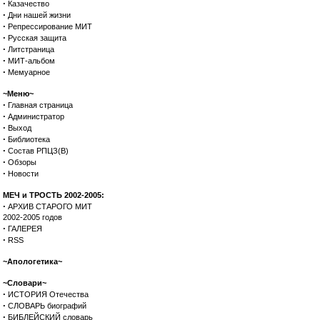
·
Казачество
·
Дни нашей жизни
·
Репрессирование МИТ
·
Русская защита
·
Литстраница
·
МИТ-альбом
·
Мемуарное
~Меню~
·
Главная страница
·
Администратор
·
Выход
·
Библиотека
·
Состав РПЦЗ(В)
·
Обзоры
·
Новости
МЕЧ и ТРОСТЬ 2002-2005:
·
АРХИВ СТАРОГО МИТ
2002-2005 годов
·
ГАЛЕРЕЯ
·
RSS
~Апологетика~
~Словари~
·
ИСТОРИЯ Отечества
·
СЛОВАРЬ биографий
·
БИБЛЕЙСКИЙ словарь