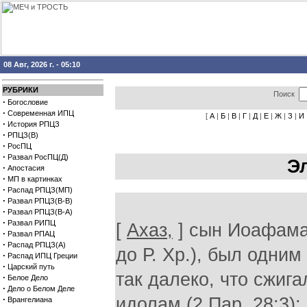
08 Авг, 2026 г. - 05:10
РУБРИКИ
Поиск
·
Богословие
·
Современная ИПЦ
[
А
|
Б
|
В
|
Г
|
Д
|
Е
|
Ж
|
З
|
И
·
История РПЦЗ
·
РПЦЗ(В)
·
РосПЦ
·
Развал РосПЦ(Д)
Э
·
Апостасия
·
МП в картинках
·
Распад РПЦЗ(МП)
·
Развал РПЦЗ(В-В)
·
Развал РПЦЗ(В-А)
·
Развал РИПЦ
[
Ахаз,
] сын Иоафама,
·
Развал РПАЦ
·
Распад РПЦЗ(А)
до Р. Хр.), был одни
·
Распад ИПЦ Греции
·
Царский путь
так далеко, что сжиг
·
Белое Дело
·
Дело о Белом Деле
·
идолам (2 Пар. 28:3)
Врангелиана