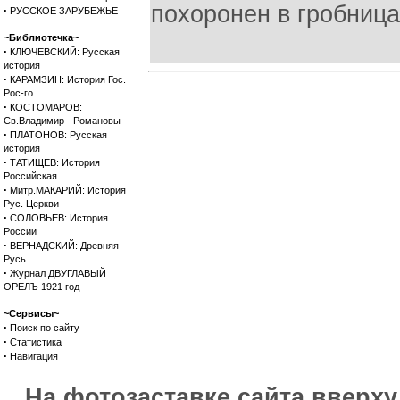
похоронен в гробницах
·
РУССКОЕ ЗАРУБЕЖЬЕ
~Библиотечка~
·
КЛЮЧЕВСКИЙ: Русская
история
·
КАРАМЗИН: История Гос.
Рос-го
·
КОСТОМАРОВ:
Св.Владимир - Романовы
·
ПЛАТОНОВ: Русская
история
·
ТАТИЩЕВ: История
Российская
·
Митр.МАКАРИЙ: История
Рус. Церкви
·
СОЛОВЬЕВ: История
России
·
ВЕРНАДСКИЙ: Древняя
Русь
·
Журнал ДВУГЛАВЫЙ
ОРЕЛЪ 1921 год
~Сервисы~
·
Поиск по сайту
·
Статистика
·
Навигация
На фотозаставке сайта вверх