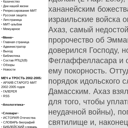
·
Казачество
·
Дни нашей жизни
хананейским божеств
·
Репрессирование МИТ
·
Русская защита
израильские войска о
·
Литстраница
·
МИТ-альбом
Ахаз, самый недосто
·
Мемуарное
~Меню~
пророчество об Эмман
·
Главная страница
·
Администратор
доверился Господу, н
·
Выход
·
Библиотека
Феглаффелласара и о
·
Состав РПЦЗ(В)
·
Обзоры
ему покорность. Отту
·
Новости
МЕЧ и ТРОСТЬ 2002-2005:
порядок идольского 
·
АРХИВ СТАРОГО МИТ
2002-2005 годов
Дамасским. Ахаз взял
·
ГАЛЕРЕЯ
·
RSS
для того, чтобы упла
~Апологетика~
неудачной войны), по
~Словари~
·
ИСТОРИЯ Отечества
святилище и, наконец
·
СЛОВАРЬ биографий
·
БИБЛЕЙСКИЙ словарь