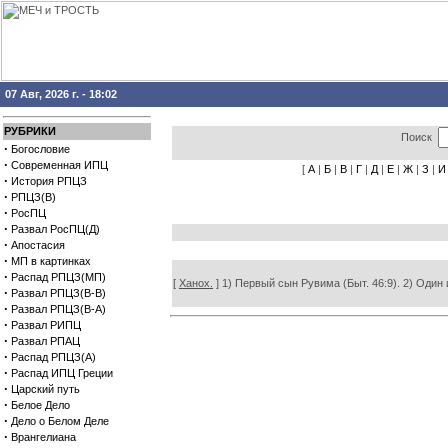
07 Авг, 2026 г. - 18:02
РУБРИКИ
Поиск
·
Богословие
·
Современная ИПЦ
[
А
|
Б
|
В
|
Г
|
Д
|
Е
|
Ж
|
З
|
И
·
История РПЦЗ
·
РПЦЗ(В)
·
РосПЦ
·
Развал РосПЦ(Д)
·
Апостасия
·
МП в картинках
·
Распад РПЦЗ(МП)
[
Ханох.
] 1) Первый сын Рувима (Быт. 46:9). 2) Один
·
Развал РПЦЗ(В-В)
·
Развал РПЦЗ(В-А)
·
Развал РИПЦ
·
Развал РПАЦ
·
Распад РПЦЗ(А)
·
Распад ИПЦ Греции
·
Царский путь
·
Белое Дело
·
Дело о Белом Деле
·
Врангелиана