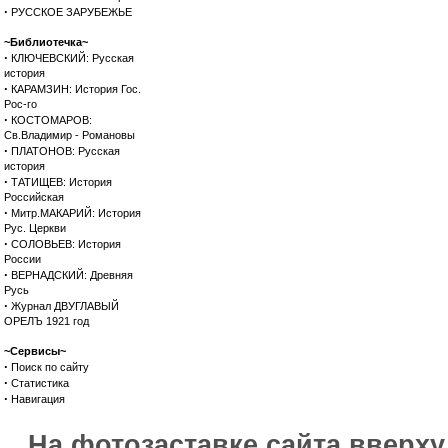
·
РУССКОЕ ЗАРУБЕЖЬЕ
~Библиотечка~
·
КЛЮЧЕВСКИЙ: Русская
история
·
КАРАМЗИН: История Гос.
Рос-го
·
КОСТОМАРОВ:
Св.Владимир - Романовы
·
ПЛАТОНОВ: Русская
история
·
ТАТИЩЕВ: История
Российская
·
Митр.МАКАРИЙ: История
Рус. Церкви
·
СОЛОВЬЕВ: История
России
·
ВЕРНАДСКИЙ: Древняя
Русь
·
Журнал ДВУГЛАВЫЙ
ОРЕЛЪ 1921 год
~Сервисы~
·
Поиск по сайту
·
Статистика
·
Навигация
На фотозаставке сайта вверх