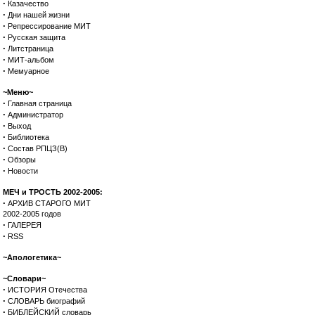
·
Казачество
·
Дни нашей жизни
·
Репрессирование МИТ
·
Русская защита
·
Литстраница
·
МИТ-альбом
·
Мемуарное
~Меню~
·
Главная страница
·
Администратор
·
Выход
·
Библиотека
·
Состав РПЦЗ(В)
·
Обзоры
·
Новости
МЕЧ и ТРОСТЬ 2002-2005:
·
АРХИВ СТАРОГО МИТ
2002-2005 годов
·
ГАЛЕРЕЯ
·
RSS
~Апологетика~
~Словари~
·
ИСТОРИЯ Отечества
·
СЛОВАРЬ биографий
·
БИБЛЕЙСКИЙ словарь