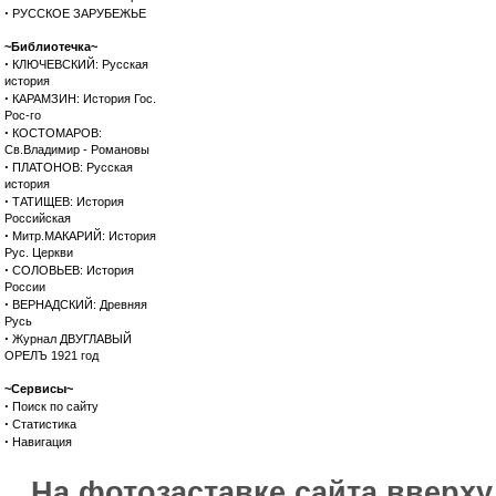
·
РУССКОЕ ЗАРУБЕЖЬЕ
~Библиотечка~
·
КЛЮЧЕВСКИЙ: Русская
история
·
КАРАМЗИН: История Гос.
Рос-го
·
КОСТОМАРОВ:
Св.Владимир - Романовы
·
ПЛАТОНОВ: Русская
история
·
ТАТИЩЕВ: История
Российская
·
Митр.МАКАРИЙ: История
Рус. Церкви
·
СОЛОВЬЕВ: История
России
·
ВЕРНАДСКИЙ: Древняя
Русь
·
Журнал ДВУГЛАВЫЙ
ОРЕЛЪ 1921 год
~Сервисы~
·
Поиск по сайту
·
Статистика
·
Навигация
На фотозаставке сайта вверх