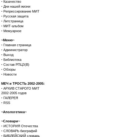
·
Казачество
·
Дни нашей жизни
·
Репрессирование МИТ
·
Русская защита
·
Литстраница
·
МИТ-альбом
·
Мемуарное
~Меню~
·
Главная страница
·
Администратор
·
Выход
·
Библиотека
·
Состав РПЦЗ(В)
·
Обзоры
·
Новости
МЕЧ и ТРОСТЬ 2002-2005:
·
АРХИВ СТАРОГО МИТ
2002-2005 годов
·
ГАЛЕРЕЯ
·
RSS
~Апологетика~
~Словари~
·
ИСТОРИЯ Отечества
·
СЛОВАРЬ биографий
·
БИБЛЕЙСКИЙ словарь