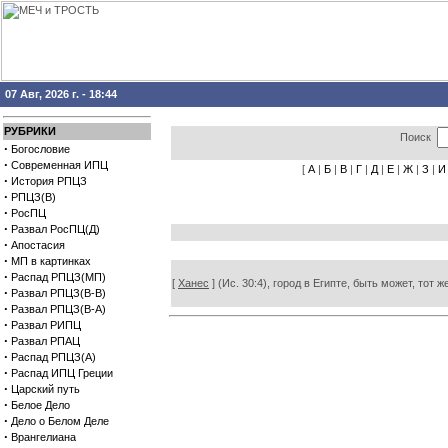
07 Авг, 2026 г. - 18:44
РУБРИКИ
Поиск
·
Богословие
·
Современная ИПЦ
[
А
|
Б
|
В
|
Г
|
Д
|
Е
|
Ж
|
З
|
И
·
История РПЦЗ
·
РПЦЗ(В)
·
РосПЦ
·
Развал РосПЦ(Д)
·
Апостасия
·
МП в картинках
·
Распад РПЦЗ(МП)
[
Ханес
] (Ис. 30:4), город в Египте, быть может, тот 
·
Развал РПЦЗ(В-В)
·
Развал РПЦЗ(В-А)
·
Развал РИПЦ
·
Развал РПАЦ
·
Распад РПЦЗ(А)
·
Распад ИПЦ Греции
·
Царский путь
·
Белое Дело
·
Дело о Белом Деле
·
Врангелиана