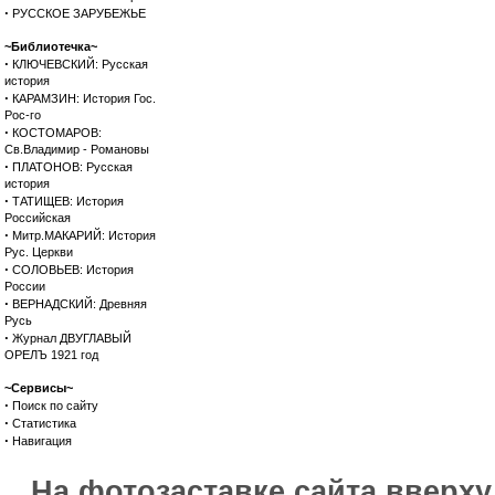
·
РУССКОЕ ЗАРУБЕЖЬЕ
~Библиотечка~
·
КЛЮЧЕВСКИЙ: Русская
история
·
КАРАМЗИН: История Гос.
Рос-го
·
КОСТОМАРОВ:
Св.Владимир - Романовы
·
ПЛАТОНОВ: Русская
история
·
ТАТИЩЕВ: История
Российская
·
Митр.МАКАРИЙ: История
Рус. Церкви
·
СОЛОВЬЕВ: История
России
·
ВЕРНАДСКИЙ: Древняя
Русь
·
Журнал ДВУГЛАВЫЙ
ОРЕЛЪ 1921 год
~Сервисы~
·
Поиск по сайту
·
Статистика
·
Навигация
На фотозаставке сайта вверх