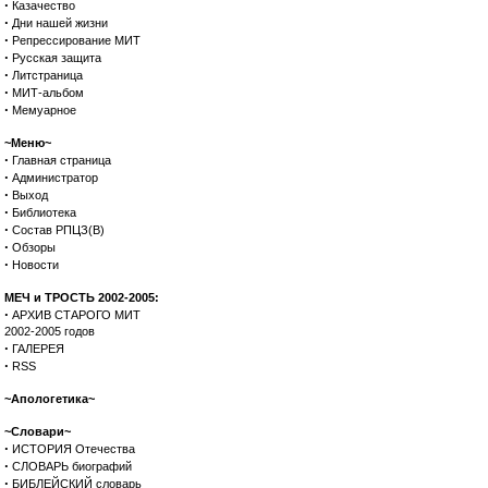
·
Казачество
·
Дни нашей жизни
·
Репрессирование МИТ
·
Русская защита
·
Литстраница
·
МИТ-альбом
·
Мемуарное
~Меню~
·
Главная страница
·
Администратор
·
Выход
·
Библиотека
·
Состав РПЦЗ(В)
·
Обзоры
·
Новости
МЕЧ и ТРОСТЬ 2002-2005:
·
АРХИВ СТАРОГО МИТ
2002-2005 годов
·
ГАЛЕРЕЯ
·
RSS
~Апологетика~
~Словари~
·
ИСТОРИЯ Отечества
·
СЛОВАРЬ биографий
·
БИБЛЕЙСКИЙ словарь