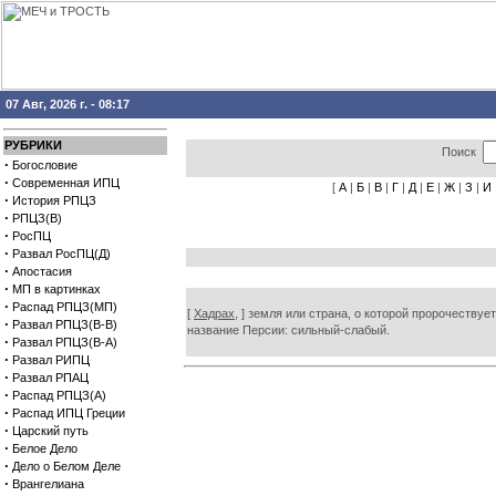
07 Авг, 2026 г. - 08:17
РУБРИКИ
Поиск
·
Богословие
·
Современная ИПЦ
[
А
|
Б
|
В
|
Г
|
Д
|
Е
|
Ж
|
З
|
И
·
История РПЦЗ
·
РПЦЗ(В)
·
РосПЦ
·
Развал РосПЦ(Д)
·
Апостасия
·
МП в картинках
·
Распад РПЦЗ(МП)
[
Хадрах,
] земля или страна, о которой пророчествует
·
Развал РПЦЗ(В-В)
название Персии: сильный-слабый.
·
Развал РПЦЗ(В-А)
·
Развал РИПЦ
·
Развал РПАЦ
·
Распад РПЦЗ(А)
·
Распад ИПЦ Греции
·
Царский путь
·
Белое Дело
·
Дело о Белом Деле
·
Врангелиана