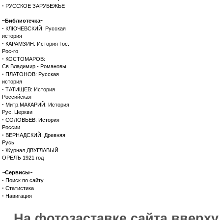
·
РУССКОЕ ЗАРУБЕЖЬЕ
~Библиотечка~
·
КЛЮЧЕВСКИЙ: Русская
история
·
КАРАМЗИН: История Гос.
Рос-го
·
КОСТОМАРОВ:
Св.Владимир - Романовы
·
ПЛАТОНОВ: Русская
история
·
ТАТИЩЕВ: История
Российская
·
Митр.МАКАРИЙ: История
Рус. Церкви
·
СОЛОВЬЕВ: История
России
·
ВЕРНАДСКИЙ: Древняя
Русь
·
Журнал ДВУГЛАВЫЙ
ОРЕЛЪ 1921 год
~Сервисы~
·
Поиск по сайту
·
Статистика
·
Навигация
На фотозаставке сайта вверх