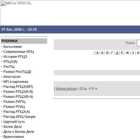
07 Авг, 2026 г. - 23:18
РУБРИКИ
Поиск
·
Богословие
·
Современная ИПЦ
[
А
|
Б
|
В
|
Г
|
Д
|
Е
|
Ж
|
З
|
И
·
История РПЦЗ
·
РПЦЗ(В)
·
РосПЦ
·
Развал РосПЦ(Д)
·
Апостасия
·
МП в картинках
·
Распад РПЦЗ(МП)
[
Афарсафхеи
] (Езд. 4:9) и
·
Развал РПЦЗ(В-В)
·
Развал РПЦЗ(В-А)
·
Развал РИПЦ
·
Развал РПАЦ
·
Распад РПЦЗ(А)
·
Распад ИПЦ Греции
·
Царский путь
·
Белое Дело
·
Дело о Белом Деле
·
Врангелиана