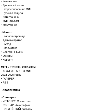
·
Казачество
·
Дни нашей жизни
·
Репрессирование МИТ
·
Русская защита
·
Литстраница
·
МИТ-альбом
·
Мемуарное
~Меню~
·
Главная страница
·
Администратор
·
Выход
·
Библиотека
·
Состав РПЦЗ(В)
·
Обзоры
·
Новости
МЕЧ и ТРОСТЬ 2002-2005:
·
АРХИВ СТАРОГО МИТ
2002-2005 годов
·
ГАЛЕРЕЯ
·
RSS
~Апологетика~
~Словари~
·
ИСТОРИЯ Отечества
·
СЛОВАРЬ биографий
·
БИБЛЕЙСКИЙ словарь