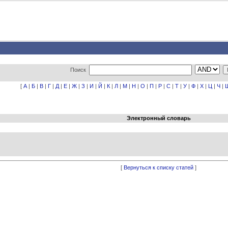
Поиск
[
А
|
Б
|
В
|
Г
|
Д
|
Е
|
Ж
|
З
|
И
|
Й
|
К
|
Л
|
М
|
Н
|
О
|
П
|
Р
|
С
|
Т
|
У
|
Ф
|
Х
|
Ц
|
Ч
|
Электронный словарь
[
Вернуться к списку статей
]