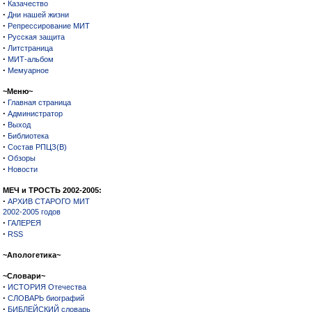
·
Казачество
·
Дни нашей жизни
·
Репрессирование МИТ
·
Русская защита
·
Литстраница
·
МИТ-альбом
·
Мемуарное
~Меню~
·
Главная страница
·
Администратор
·
Выход
·
Библиотека
·
Состав РПЦЗ(В)
·
Обзоры
·
Новости
МЕЧ и ТРОСТЬ 2002-2005:
·
АРХИВ СТАРОГО МИТ
2002-2005 годов
·
ГАЛЕРЕЯ
·
RSS
~Апологетика~
~Словари~
·
ИСТОРИЯ Отечества
·
СЛОВАРЬ биографий
·
БИБЛЕЙСКИЙ словарь