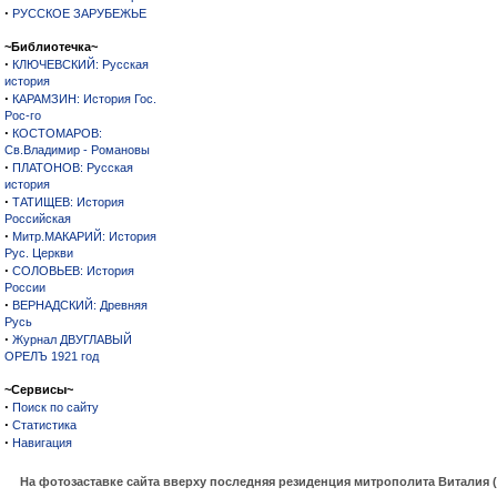
·
РУССКОЕ ЗАРУБЕЖЬЕ
~Библиотечка~
·
КЛЮЧЕВСКИЙ: Русская
история
·
КАРАМЗИН: История Гос.
Рос-го
·
КОСТОМАРОВ:
Св.Владимир - Романовы
·
ПЛАТОНОВ: Русская
история
·
ТАТИЩЕВ: История
Российская
·
Митр.МАКАРИЙ: История
Рус. Церкви
·
СОЛОВЬЕВ: История
России
·
ВЕРНАДСКИЙ: Древняя
Русь
·
Журнал ДВУГЛАВЫЙ
ОРЕЛЪ 1921 год
~Сервисы~
·
Поиск по сайту
·
Статистика
·
Навигация
На фотозаставке сайта вверху последняя резиденция митрополита Виталия 