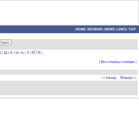
HOME
::
REVIEWS
::
NEWS
::
LINKS
::
TOP
Ш
|
Щ
|
Ъ
|
Ы
|
Ь
|
Э
|
Ю
|
Я
]
[
Все статьи словаря
]
<<
Назад
Вперед
>>