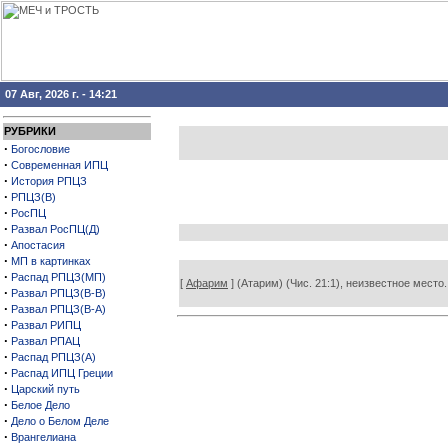
07 Авг, 2026 г. - 14:21
РУБРИКИ
·
Богословие
·
Современная ИПЦ
·
История РПЦЗ
·
РПЦЗ(В)
·
РосПЦ
·
Развал РосПЦ(Д)
·
Апостасия
·
МП в картинках
·
Распад РПЦЗ(МП)
[
Афарим
] (Атарим) (Чис. 21:1), неизвестное место.
·
Развал РПЦЗ(В-В)
·
Развал РПЦЗ(В-А)
·
Развал РИПЦ
·
Развал РПАЦ
·
Распад РПЦЗ(А)
·
Распад ИПЦ Греции
·
Царский путь
·
Белое Дело
·
Дело о Белом Деле
·
Врангелиана