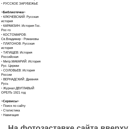
·
РУССКОЕ ЗАРУБЕЖЬЕ
~Библиотечка~
·
КЛЮЧЕВСКИЙ: Русская
история
·
КАРАМЗИН: История Гос.
Рос-го
·
КОСТОМАРОВ:
Св.Владимир - Романовы
·
ПЛАТОНОВ: Русская
история
·
ТАТИЩЕВ: История
Российская
·
Митр.МАКАРИЙ: История
Рус. Церкви
·
СОЛОВЬЕВ: История
России
·
ВЕРНАДСКИЙ: Древняя
Русь
·
Журнал ДВУГЛАВЫЙ
ОРЕЛЪ 1921 год
~Сервисы~
·
Поиск по сайту
·
Статистика
·
Навигация
На фотозаставке сайта вверх