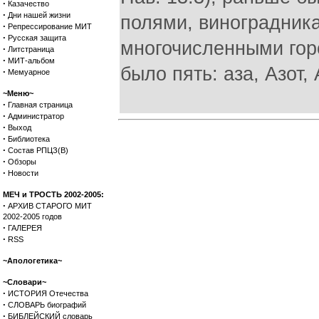
·
Казачество
·
Дни нашей жизни
полями, виноградника
·
Репрессирование МИТ
·
Русская защита
многочисленными гор
·
Литстраница
·
МИТ-альбом
было пять: аза, Азот,
·
Мемуарное
~Меню~
·
Главная страница
·
Администратор
·
Выход
·
Библиотека
·
Состав РПЦЗ(В)
·
Обзоры
·
Новости
МЕЧ и ТРОСТЬ 2002-2005:
·
АРХИВ СТАРОГО МИТ
2002-2005 годов
·
ГАЛЕРЕЯ
·
RSS
~Апологетика~
~Словари~
·
ИСТОРИЯ Отечества
·
СЛОВАРЬ биографий
·
БИБЛЕЙСКИЙ словарь