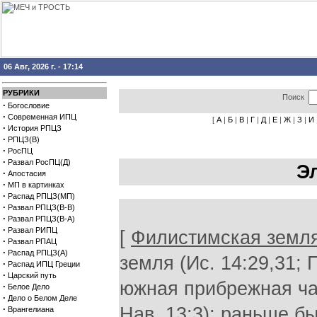
06 Авг, 2026 г. - 17:14
РУБРИКИ
Поиск
·
Богословие
·
Современная ИПЦ
[
А
|
Б
|
В
|
Г
|
Д
|
Е
|
Ж
|
З
|
И
·
История РПЦЗ
·
РПЦЗ(В)
·
РосПЦ
·
Развал РосПЦ(Д)
Э
·
Апостасия
·
МП в картинках
·
Распад РПЦЗ(МП)
·
Развал РПЦЗ(В-В)
·
Развал РПЦЗ(В-А)
·
Развал РИПЦ
[
Филистимская земл
·
Развал РПАЦ
·
Распад РПЦЗ(А)
земля (Ис. 14:29,31; П
·
Распад ИПЦ Греции
·
Царский путь
южная прибрежная час
·
Белое Дело
·
Дело о Белом Деле
·
Нав. 13:3); раньше б
Врангелиана