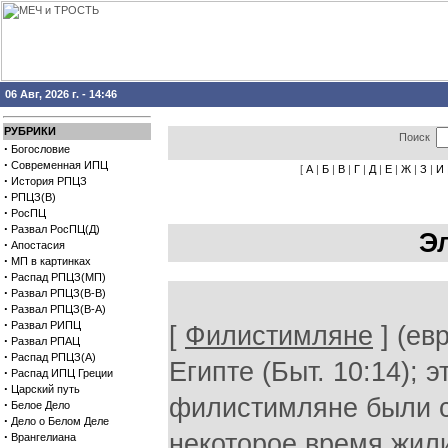
06 Авг, 2026 г. - 14:46
РУБРИКИ
Поиск
·
Богословие
·
Современная ИПЦ
[
А
|
Б
|
В
|
Г
|
Д
|
Е
|
Ж
|
З
|
И
·
История РПЦЗ
·
РПЦЗ(В)
·
РосПЦ
·
Развал РосПЦ(Д)
Э
·
Апостасия
·
МП в картинках
·
Распад РПЦЗ(МП)
·
Развал РПЦЗ(В-В)
·
Развал РПЦЗ(В-А)
·
Развал РИПЦ
[
Филистимляне
] (ев
·
Развал РПАЦ
·
Распад РПЦЗ(А)
Египте (Быт. 10:14);
·
Распад ИПЦ Греции
·
Царский путь
филистимляне были с
·
Белое Дело
·
Дело о Белом Деле
·
некоторое время жили
Врангелиана