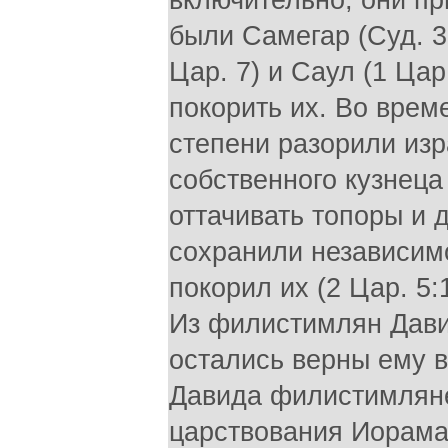
включительно, они п
были Самегар (Суд. 3:
Цар. 7) и Саул (1 Цар
покорить их. Во вре
степени разорили изр
собственного кузнец
оттачивать топоры и д
сохранили независим
покорил их (2 Цар. 5:17
Из филистимлян Дави
остались верны ему в 
Давида филистимляне
царствования Иорама,