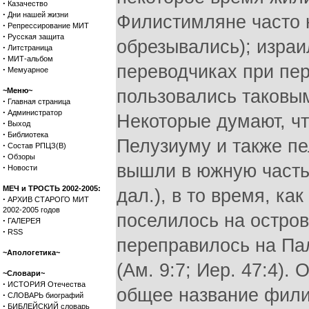
·
Казачество
·
Дни нашей жизни
Филистимляне часто 
·
Репрессирование МИТ
·
Русская защита
обрезывались); израи
·
Литстраница
·
МИТ-альбом
переводчиках при пер
·
Мемуарное
~Меню~
пользовались таковы
·
Главная страница
·
Администратор
Некоторые думают, ч
·
Выход
·
Библиотека
Пелузиуму и также пе
·
Состав РПЦЗ(В)
·
Обзоры
вышли в южную часть 
·
Новости
МЕЧ и ТРОСТЬ 2002-2005:
дал.), в то время, к
·
АРХИВ СТАРОГО МИТ
2002-2005 годов
поселилось на остров
·
ГАЛЕРЕЯ
·
RSS
переправилось на Пал
~Апологетика~
(Ам. 9:7; Иер. 47:4)
~Словари~
·
ИСТОРИЯ Отечества
общее название фили
·
СЛОВАРЬ биографий
·
БИБЛЕЙСКИЙ словарь