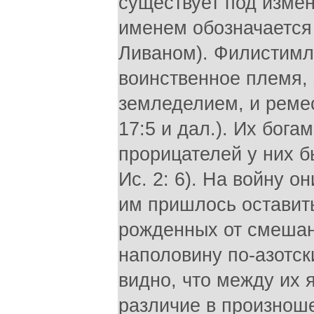
существует под изме
именем обозначается
Ливаном). Филистимля
воинственное племя, 
земледелием, и ремесл
17:5 и дал.). Их бог
прорицателей у них бы
Ис. 2: 6). На войну о
им пришлось оставить 
рожденных от смешан
наполовину по-азотск
видно, что между их
различие в произнош