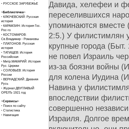
Давида, хелефеи и ф
·
РУССКОЕ ЗАРУБЕЖЬЕ
~Библиотечка~
переселившихся наро
·
КЛЮЧЕВСКИЙ: Русская
история
упоминаются вместе (
·
КАРАМЗИН: История Гос.
Рос-го
2:5.) У филистимлян 
·
КОСТОМАРОВ:
Св.Владимир - Романовы
·
ПЛАТОНОВ: Русская
крупные города (Быт. 
история
·
ТАТИЩЕВ: История
не повел Израиль чер
Российская
·
Митр.МАКАРИЙ: История
из-за боязни войны (
Рус. Церкви
·
СОЛОВЬЕВ: История
России
для колена Иудина (И.
·
ВЕРНАДСКИЙ: Древняя
Русь
Навина у филистимлян
·
Журнал ДВУГЛАВЫЙ
ОРЕЛЪ 1921 год
впоследствии филист
~Сервисы~
·
Поиск по сайту
совершенно независим
·
Статистика
·
Навигация
Израиля. Долгое врем