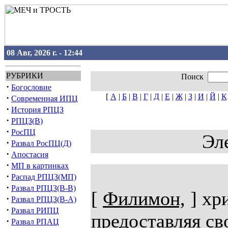
08 Авг, 2026 г. - 12:44
РУБРИКИ
Поиск
·
Богословие
[
А
|
Б
|
В
|
Г
|
Д
|
Е
|
Ж
|
З
|
И
|
Й
|
К
·
Современная ИПЦ
·
История РПЦЗ
·
РПЦЗ(В)
·
РосПЦ
Эл
·
Развал РосПЦ(Д)
·
Апостасия
·
МП в картинках
·
Распад РПЦЗ(МП)
·
Развал РПЦЗ(В-В)
[
Филимон,
] хр
·
Развал РПЦЗ(В-А)
·
Развал РИПЦ
предоставляя св
·
Развал РПАЦ