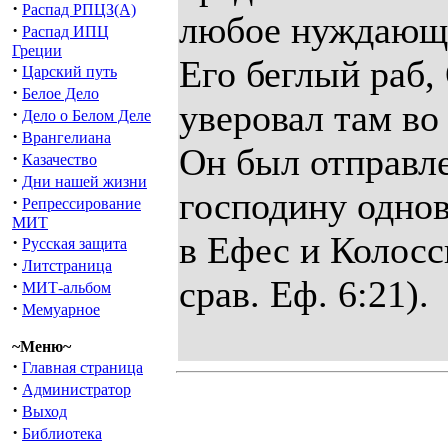
·
Распад РПЦЗ(А)
любое нуждающи
·
Распад ИПЦ
Греции
Его беглый раб,
·
Царский путь
·
Белое Дело
уверовал там во
·
Дело о Белом Деле
·
Врангелиана
Он был отправле
·
Казачество
·
Дни нашей жизни
господину одно
·
Репрессирование
МИТ
в Ефес и Колоссы
·
Русская защита
·
Литстраница
срав. Еф. 6:21).
·
МИТ-альбом
·
Мемуарное
~Меню~
·
Главная страница
·
Администратор
·
Выход
·
Библиотека