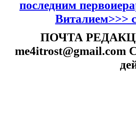
последним первоиер
Виталием>>> см
ПОЧТА РЕДАКЦИИ
me4itrost@gmail.com
С
де