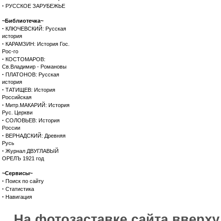
·
РУССКОЕ ЗАРУБЕЖЬЕ
~Библиотечка~
·
КЛЮЧЕВСКИЙ: Русская
история
·
КАРАМЗИН: История Гос.
Рос-го
·
КОСТОМАРОВ:
Св.Владимир - Романовы
·
ПЛАТОНОВ: Русская
история
·
ТАТИЩЕВ: История
Российская
·
Митр.МАКАРИЙ: История
Рус. Церкви
·
СОЛОВЬЕВ: История
России
·
ВЕРНАДСКИЙ: Древняя
Русь
·
Журнал ДВУГЛАВЫЙ
ОРЕЛЪ 1921 год
~Сервисы~
·
Поиск по сайту
·
Статистика
·
Навигация
На фотозаставке сайта вверх