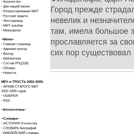
·
Казачество
·
Дни нашей жизни
Город прежде страдал
·
Репрессирование МИТ
·
Русская защита
невелик и незначите
·
Литстраница
·
МИТ-альбом
там, имела большое з
·
Мемуарное
~Меню~
прославляется за свою
·
Главная страница
·
Администратор
сих пор существовал 
·
Выход
·
Библиотека
·
Состав РПЦЗ(В)
·
Обзоры
·
Новости
МЕЧ и ТРОСТЬ 2002-2005:
·
АРХИВ СТАРОГО МИТ
2002-2005 годов
·
ГАЛЕРЕЯ
·
RSS
~Апологетика~
~Словари~
·
ИСТОРИЯ Отечества
·
СЛОВАРЬ биографий
·
БИБЛЕЙСКИЙ словарь