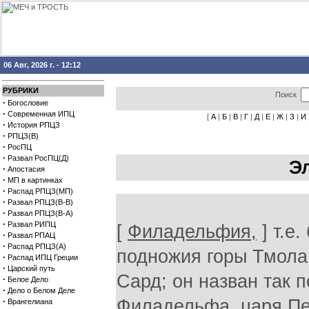
06 Авг, 2026 г. - 12:12
РУБРИКИ
Поиск
·
Богословие
·
Современная ИПЦ
[
А
|
Б
|
В
|
Г
|
Д
|
Е
|
Ж
|
З
|
И
·
История РПЦЗ
·
РПЦЗ(В)
·
РосПЦ
·
Развал РосПЦ(Д)
Э
·
Апостасия
·
МП в картинках
·
Распад РПЦЗ(МП)
·
Развал РПЦЗ(В-В)
·
Развал РПЦЗ(В-А)
·
Развал РИПЦ
[
Филадельфия,
] т.е
·
Развал РПАЦ
·
Распад РПЦЗ(А)
подножия горы Тмола, 
·
Распад ИПЦ Греции
·
Царский путь
Сард; он назван так 
·
Белое Дело
·
Дело о Белом Деле
·
Филадельфа, царя Пер
Врангелиана