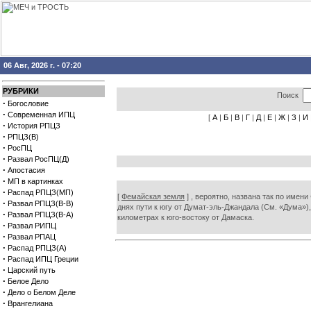
06 Авг, 2026 г. - 07:20
РУБРИКИ
Поиск
·
Богословие
·
Современная ИПЦ
[
А
|
Б
|
В
|
Г
|
Д
|
Е
|
Ж
|
З
|
И
·
История РПЦЗ
·
РПЦЗ(В)
·
РосПЦ
·
Развал РосПЦ(Д)
·
Апостасия
·
МП в картинках
·
Распад РПЦЗ(МП)
[
Фемайская земля
] , вероятно, названа так по имени
·
Развал РПЦЗ(В-В)
днях пути к югу от Думат-эль-Джандала (См. «Дума»)
·
Развал РПЦЗ(В-А)
километрах к юго-востоку от Дамаска.
·
Развал РИПЦ
·
Развал РПАЦ
·
Распад РПЦЗ(А)
·
Распад ИПЦ Греции
·
Царский путь
·
Белое Дело
·
Дело о Белом Деле
·
Врангелиана