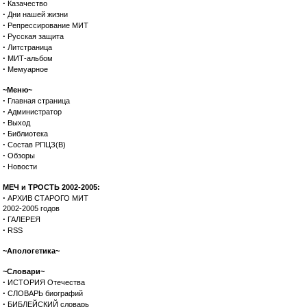
·
Казачество
·
Дни нашей жизни
·
Репрессирование МИТ
·
Русская защита
·
Литстраница
·
МИТ-альбом
·
Мемуарное
~Меню~
·
Главная страница
·
Администратор
·
Выход
·
Библиотека
·
Состав РПЦЗ(В)
·
Обзоры
·
Новости
МЕЧ и ТРОСТЬ 2002-2005:
·
АРХИВ СТАРОГО МИТ
2002-2005 годов
·
ГАЛЕРЕЯ
·
RSS
~Апологетика~
~Словари~
·
ИСТОРИЯ Отечества
·
СЛОВАРЬ биографий
·
БИБЛЕЙСКИЙ словарь