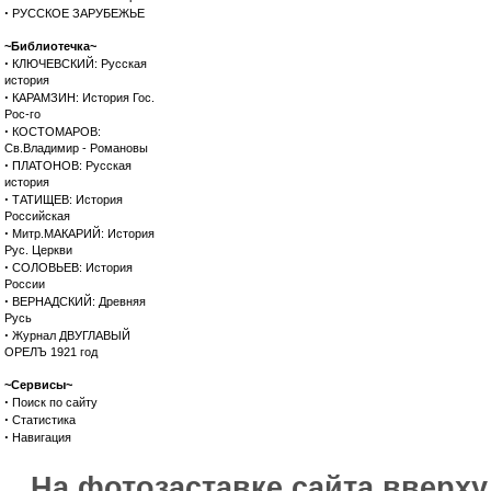
·
РУССКОЕ ЗАРУБЕЖЬЕ
~Библиотечка~
·
КЛЮЧЕВСКИЙ: Русская
история
·
КАРАМЗИН: История Гос.
Рос-го
·
КОСТОМАРОВ:
Св.Владимир - Романовы
·
ПЛАТОНОВ: Русская
история
·
ТАТИЩЕВ: История
Российская
·
Митр.МАКАРИЙ: История
Рус. Церкви
·
СОЛОВЬЕВ: История
России
·
ВЕРНАДСКИЙ: Древняя
Русь
·
Журнал ДВУГЛАВЫЙ
ОРЕЛЪ 1921 год
~Сервисы~
·
Поиск по сайту
·
Статистика
·
Навигация
На фотозаставке сайта вверх