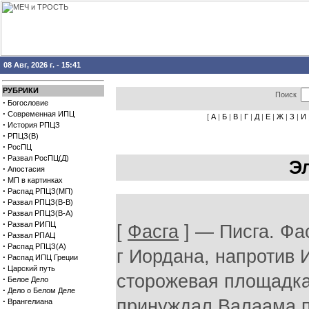
08 Авг, 2026 г. - 15:41
РУБРИКИ
Поиск
·
Богословие
·
Современная ИПЦ
[
А
|
Б
|
В
|
Г
|
Д
|
Е
|
Ж
|
З
|
И
·
История РПЦЗ
·
РПЦЗ(В)
·
РосПЦ
·
Развал РосПЦ(Д)
Э
·
Апостасия
·
МП в картинках
·
Распад РПЦЗ(МП)
·
Развал РПЦЗ(В-В)
·
Развал РПЦЗ(В-А)
·
Развал РИПЦ
[
Фасга
] — Писга. Фас
·
Развал РПАЦ
·
Распад РПЦЗ(А)
г Иордана, напротив 
·
Распад ИПЦ Греции
·
Царский путь
сторожевая площадка,
·
Белое Дело
·
Дело о Белом Деле
·
принуждал Валаама пр
Врангелиана