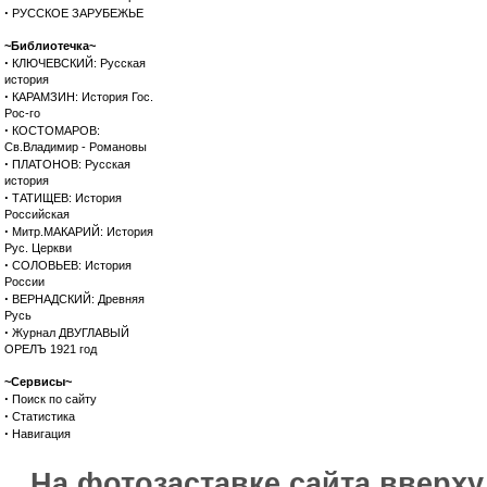
·
РУССКОЕ ЗАРУБЕЖЬЕ
~Библиотечка~
·
КЛЮЧЕВСКИЙ: Русская
история
·
КАРАМЗИН: История Гос.
Рос-го
·
КОСТОМАРОВ:
Св.Владимир - Романовы
·
ПЛАТОНОВ: Русская
история
·
ТАТИЩЕВ: История
Российская
·
Митр.МАКАРИЙ: История
Рус. Церкви
·
СОЛОВЬЕВ: История
России
·
ВЕРНАДСКИЙ: Древняя
Русь
·
Журнал ДВУГЛАВЫЙ
ОРЕЛЪ 1921 год
~Сервисы~
·
Поиск по сайту
·
Статистика
·
Навигация
На фотозаставке сайта вверх