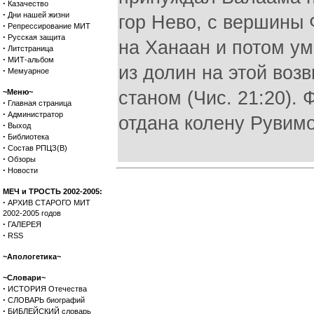
·
Казачество
·
Дни нашей жизни
гор Нево, с вершины 
·
Репрессирование МИТ
·
Русская защита
на Ханаан и потом уме
·
Литстраница
·
МИТ-альбом
из долин на этой во
·
Мемуарное
~Меню~
станом (Чис. 21:20).
·
Главная страница
·
Администратор
отдана колену Рувимов
·
Выход
·
Библиотека
·
Состав РПЦЗ(В)
·
Обзоры
·
Новости
МЕЧ и ТРОСТЬ 2002-2005:
·
АРХИВ СТАРОГО МИТ
2002-2005 годов
·
ГАЛЕРЕЯ
·
RSS
~Апологетика~
~Словари~
·
ИСТОРИЯ Отечества
·
СЛОВАРЬ биографий
·
БИБЛЕЙСКИЙ словарь