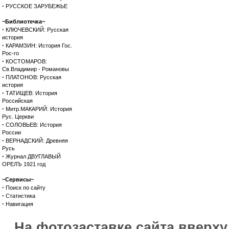
·
РУССКОЕ ЗАРУБЕЖЬЕ
~Библиотечка~
·
КЛЮЧЕВСКИЙ: Русская
история
·
КАРАМЗИН: История Гос.
Рос-го
·
КОСТОМАРОВ:
Св.Владимир - Романовы
·
ПЛАТОНОВ: Русская
история
·
ТАТИЩЕВ: История
Российская
·
Митр.МАКАРИЙ: История
Рус. Церкви
·
СОЛОВЬЕВ: История
России
·
ВЕРНАДСКИЙ: Древняя
Русь
·
Журнал ДВУГЛАВЫЙ
ОРЕЛЪ 1921 год
~Сервисы~
·
Поиск по сайту
·
Статистика
·
Навигация
На фотозаставке сайта вверх