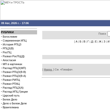
09 Авг, 2026 г. - 17:06
РУБРИКИ
Поиск
·
Богословие
·
Современная ИПЦ
[
А
|
Б
|
В
|
Г
|
Д
|
Е
|
Ж
|
З
|
И
·
История РПЦЗ
·
РПЦЗ(В)
·
РосПЦ
·
Развал РосПЦ(Д)
·
Апостасия
·
МП в картинках
·
Распад РПЦЗ(МП)
[
Фарра.
] См. «Говафа».
·
Развал РПЦЗ(В-В)
·
Развал РПЦЗ(В-А)
·
Развал РИПЦ
·
Развал РПАЦ
·
Распад РПЦЗ(А)
·
Распад ИПЦ Греции
·
Царский путь
·
Белое Дело
·
Дело о Белом Деле
·
Врангелиана