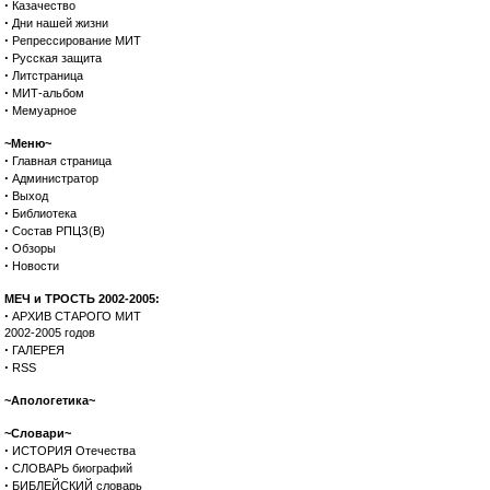
·
Казачество
·
Дни нашей жизни
·
Репрессирование МИТ
·
Русская защита
·
Литстраница
·
МИТ-альбом
·
Мемуарное
~Меню~
·
Главная страница
·
Администратор
·
Выход
·
Библиотека
·
Состав РПЦЗ(В)
·
Обзоры
·
Новости
МЕЧ и ТРОСТЬ 2002-2005:
·
АРХИВ СТАРОГО МИТ
2002-2005 годов
·
ГАЛЕРЕЯ
·
RSS
~Апологетика~
~Словари~
·
ИСТОРИЯ Отечества
·
СЛОВАРЬ биографий
·
БИБЛЕЙСКИЙ словарь