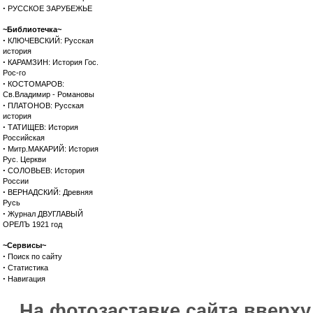
·
РУССКОЕ ЗАРУБЕЖЬЕ
~Библиотечка~
·
КЛЮЧЕВСКИЙ: Русская
история
·
КАРАМЗИН: История Гос.
Рос-го
·
КОСТОМАРОВ:
Св.Владимир - Романовы
·
ПЛАТОНОВ: Русская
история
·
ТАТИЩЕВ: История
Российская
·
Митр.МАКАРИЙ: История
Рус. Церкви
·
СОЛОВЬЕВ: История
России
·
ВЕРНАДСКИЙ: Древняя
Русь
·
Журнал ДВУГЛАВЫЙ
ОРЕЛЪ 1921 год
~Сервисы~
·
Поиск по сайту
·
Статистика
·
Навигация
На фотозаставке сайта вверх