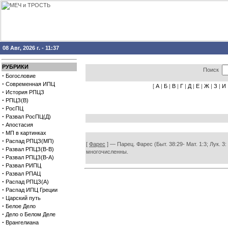
08 Авг, 2026 г. - 11:37
РУБРИКИ
Поиск
·
Богословие
·
Современная ИПЦ
[
А
|
Б
|
В
|
Г
|
Д
|
Е
|
Ж
|
З
|
И
·
История РПЦЗ
·
РПЦЗ(В)
·
РосПЦ
·
Развал РосПЦ(Д)
·
Апостасия
·
МП в картинках
·
Распад РПЦЗ(МП)
[
Фарес
] — Парец. Фарес (Быт. 38:29- Мат. 1:3; Лук. 3
·
Развал РПЦЗ(В-В)
многочисленны.
·
Развал РПЦЗ(В-А)
·
Развал РИПЦ
·
Развал РПАЦ
·
Распад РПЦЗ(А)
·
Распад ИПЦ Греции
·
Царский путь
·
Белое Дело
·
Дело о Белом Деле
·
Врангелиана