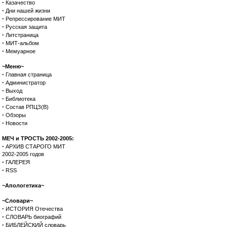
·
Казачество
·
Дни нашей жизни
·
Репрессирование МИТ
·
Русская защита
·
Литстраница
·
МИТ-альбом
·
Мемуарное
~Меню~
·
Главная страница
·
Администратор
·
Выход
·
Библиотека
·
Состав РПЦЗ(В)
·
Обзоры
·
Новости
МЕЧ и ТРОСТЬ 2002-2005:
·
АРХИВ СТАРОГО МИТ
2002-2005 годов
·
ГАЛЕРЕЯ
·
RSS
~Апологетика~
~Словари~
·
ИСТОРИЯ Отечества
·
СЛОВАРЬ биографий
·
БИБЛЕЙСКИЙ словарь