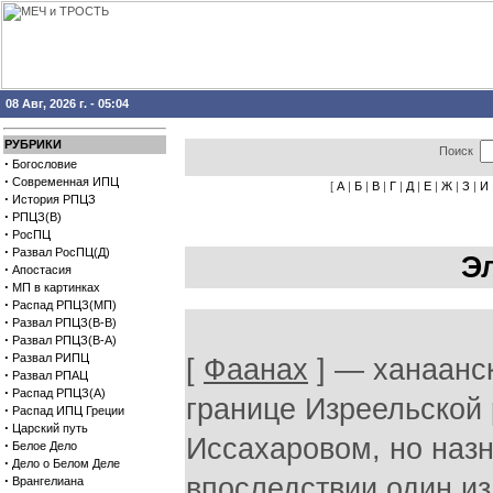
08 Авг, 2026 г. - 05:04
РУБРИКИ
Поиск
·
Богословие
·
Современная ИПЦ
[
А
|
Б
|
В
|
Г
|
Д
|
Е
|
Ж
|
З
|
И
·
История РПЦЗ
·
РПЦЗ(В)
·
РосПЦ
·
Развал РосПЦ(Д)
Э
·
Апостасия
·
МП в картинках
·
Распад РПЦЗ(МП)
·
Развал РПЦЗ(В-В)
·
Развал РПЦЗ(В-А)
·
Развал РИПЦ
[
Фаанах
] — ханаанск
·
Развал РПАЦ
·
Распад РПЦЗ(А)
границе Изреельской
·
Распад ИПЦ Греции
·
Царский путь
Иссахаровом, но наз
·
Белое Дело
·
Дело о Белом Деле
·
впоследствии один из
Врангелиана