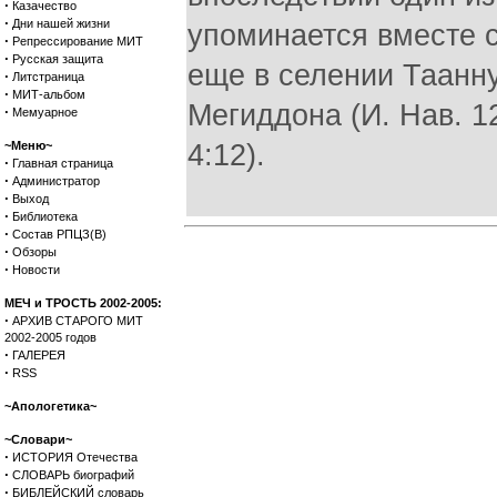
·
Казачество
·
Дни нашей жизни
упоминается вместе 
·
Репрессирование МИТ
·
Русская защита
еще в селении Тааннук
·
Литстраница
·
МИТ-альбом
Мегиддона (И. Нав. 12:
·
Мемуарное
~Меню~
4:12).
·
Главная страница
·
Администратор
·
Выход
·
Библиотека
·
Состав РПЦЗ(В)
·
Обзоры
·
Новости
МЕЧ и ТРОСТЬ 2002-2005:
·
АРХИВ СТАРОГО МИТ
2002-2005 годов
·
ГАЛЕРЕЯ
·
RSS
~Апологетика~
~Словари~
·
ИСТОРИЯ Отечества
·
СЛОВАРЬ биографий
·
БИБЛЕЙСКИЙ словарь