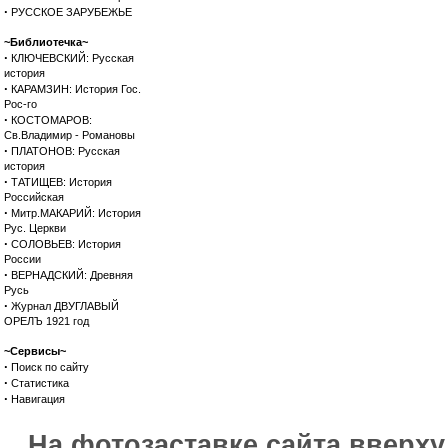
·
РУССКОЕ ЗАРУБЕЖЬЕ
~Библиотечка~
·
КЛЮЧЕВСКИЙ: Русская
история
·
КАРАМЗИН: История Гос.
Рос-го
·
КОСТОМАРОВ:
Св.Владимир - Романовы
·
ПЛАТОНОВ: Русская
история
·
ТАТИЩЕВ: История
Российская
·
Митр.МАКАРИЙ: История
Рус. Церкви
·
СОЛОВЬЕВ: История
России
·
ВЕРНАДСКИЙ: Древняя
Русь
·
Журнал ДВУГЛАВЫЙ
ОРЕЛЪ 1921 год
~Сервисы~
·
Поиск по сайту
·
Статистика
·
Навигация
На фотозаставке сайта вверх