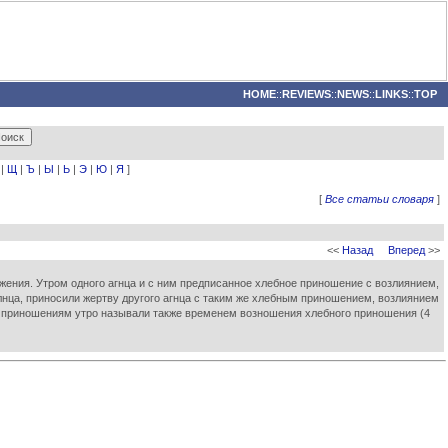
HOME
::
REVIEWS
::
NEWS
::
LINKS
::
TOP
|
Щ
|
Ъ
|
Ы
|
Ь
|
Э
|
Ю
|
Я
]
[
Все статьи словаря
]
<<
Назад
Вперед
>>
ожжения. Утром одного агнца и с ним предписанное хлебное приношение с возлиянием,
лнца, приносили жертву другого агнца с таким же хлебным приношением, возлиянием
бным приношениям утро называли также временем возношения хлебного приношения (4