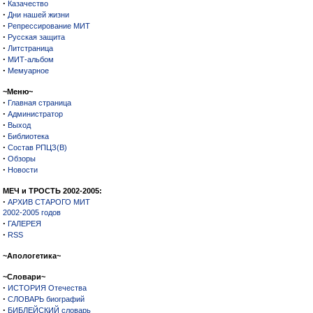
·
Казачество
·
Дни нашей жизни
·
Репрессирование МИТ
·
Русская защита
·
Литстраница
·
МИТ-альбом
·
Мемуарное
~Меню~
·
Главная страница
·
Администратор
·
Выход
·
Библиотека
·
Состав РПЦЗ(В)
·
Обзоры
·
Новости
МЕЧ и ТРОСТЬ 2002-2005:
·
АРХИВ СТАРОГО МИТ
2002-2005 годов
·
ГАЛЕРЕЯ
·
RSS
~Апологетика~
~Словари~
·
ИСТОРИЯ Отечества
·
СЛОВАРЬ биографий
·
БИБЛЕЙСКИЙ словарь