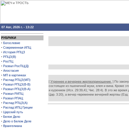
07 Авг, 2026 г. - 13:22
РУБРИКИ
·
Богословие
·
Современная ИПЦ
·
История РПЦЗ
·
РПЦЗ(В)
·
РосПЦ
·
Развал РосПЦ(Д)
·
Апостасия
·
МП в картинках
·
Распад РПЦЗ(МП)
[
Утреннее и вечернее жертвоприношение.
] По закону
·
Развал РПЦЗ(В-В)
состоящее из пшеничной муки, елея и вина. Кроме эт
·
Развал РПЦЗ(В-А)
и курением (Исх. 29:39,41; Чис. 28:4). В это же вре
·
Развал РИПЦ
Цар. 3:20), а вечер «временем вечерней жертвы (Езд. 9
·
Развал РПАЦ
·
Распад РПЦЗ(А)
·
Распад ИПЦ Греции
·
Царский путь
·
Белое Дело
·
Дело о Белом Деле
·
Врангелиана