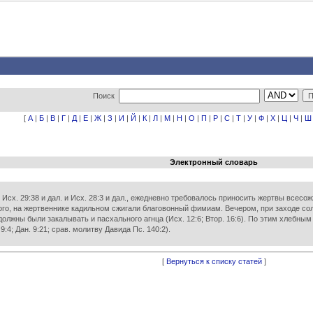
Поиск
[
А
|
Б
|
В
|
Г
|
Д
|
Е
|
Ж
|
З
|
И
|
Й
|
К
|
Л
|
М
|
Н
|
О
|
П
|
Р
|
С
|
Т
|
У
|
Ф
|
Х
|
Ц
|
Ч
|
Ш
Электронный словарь
 Исх. 29:38 и дал. и Исх. 28:3 и дал., ежедневно требовалось приносить жертвы всес
ого, на жертвеннике кадильном сжигали благовонный фимиам. Вечером, при заходе со
мя должны были закалывать и пасхального агнца (Исх. 12:6; Втор. 16:6). По этим хле
:4; Дан. 9:21; срав. молитву Давида Пс. 140:2).
[
Вернуться к списку статей
]