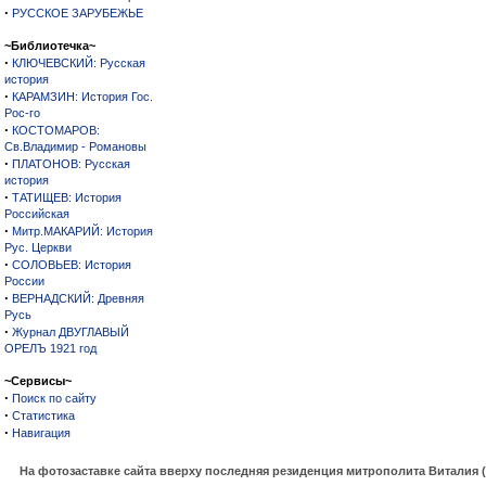
·
РУССКОЕ ЗАРУБЕЖЬЕ
~Библиотечка~
·
КЛЮЧЕВСКИЙ: Русская
история
·
КАРАМЗИН: История Гос.
Рос-го
·
КОСТОМАРОВ:
Св.Владимир - Романовы
·
ПЛАТОНОВ: Русская
история
·
ТАТИЩЕВ: История
Российская
·
Митр.МАКАРИЙ: История
Рус. Церкви
·
СОЛОВЬЕВ: История
России
·
ВЕРНАДСКИЙ: Древняя
Русь
·
Журнал ДВУГЛАВЫЙ
ОРЕЛЪ 1921 год
~Сервисы~
·
Поиск по сайту
·
Статистика
·
Навигация
На фотозаставке сайта вверху последняя резиденция митрополита Виталия 