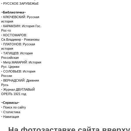
·
РУССКОЕ ЗАРУБЕЖЬЕ
~Библиотечка~
·
КЛЮЧЕВСКИЙ: Русская
история
·
КАРАМЗИН: История Гос.
Рос-го
·
КОСТОМАРОВ:
Св.Владимир - Романовы
·
ПЛАТОНОВ: Русская
история
·
ТАТИЩЕВ: История
Российская
·
Митр.МАКАРИЙ: История
Рус. Церкви
·
СОЛОВЬЕВ: История
России
·
ВЕРНАДСКИЙ: Древняя
Русь
·
Журнал ДВУГЛАВЫЙ
ОРЕЛЪ 1921 год
~Сервисы~
·
Поиск по сайту
·
Статистика
·
Навигация
На фотозаставке сайта вверх