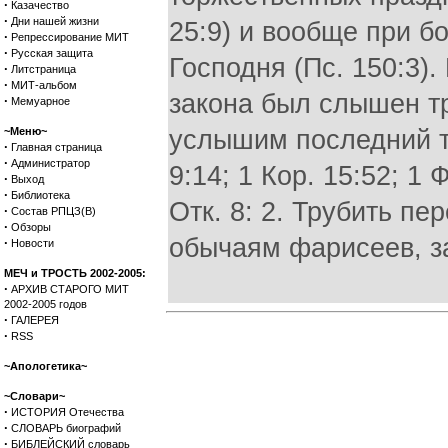
·
Казачество
·
Дни нашей жизни
25:9) и вообще при б
·
Репрессирование МИТ
·
Русская защита
Господня (Пс. 150:3).
·
Литстраница
·
МИТ-альбом
закона был слышен тру
·
Мемуарное
~Меню~
услышим последний тр
·
Главная страница
·
Администратор
9:14; 1 Кор. 15:52; 1
·
Выход
·
Библиотека
Отк. 8: 2. Трубить п
·
Состав РПЦЗ(В)
·
Обзоры
обычаям фарисеев, за
·
Новости
МЕЧ и ТРОСТЬ 2002-2005:
·
АРХИВ СТАРОГО МИТ
2002-2005 годов
·
ГАЛЕРЕЯ
·
RSS
~Апологетика~
~Словари~
·
ИСТОРИЯ Отечества
·
СЛОВАРЬ биографий
·
БИБЛЕЙСКИЙ словарь