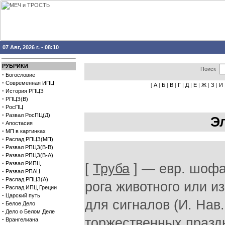
07 Авг, 2026 г. - 08:10
РУБРИКИ
Поиск
·
Богословие
·
Современная ИПЦ
[
А
|
Б
|
В
|
Г
|
Д
|
Е
|
Ж
|
З
|
И
·
История РПЦЗ
·
РПЦЗ(В)
·
РосПЦ
·
Развал РосПЦ(Д)
Э
·
Апостасия
·
МП в картинках
·
Распад РПЦЗ(МП)
·
Развал РПЦЗ(В-В)
·
Развал РПЦЗ(В-А)
·
Развал РИПЦ
[
Труба
] — евр. шофа
·
Развал РПАЦ
·
Распад РПЦЗ(А)
рога животного или и
·
Распад ИПЦ Греции
·
Царский путь
для сигналов (И. Нав.
·
Белое Дело
·
Дело о Белом Деле
·
торжественных праздн
Врангелиана