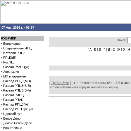
07 Авг, 2026 г. - 03:54
РУБРИКИ
Поиск
·
Богословие
·
Современная ИПЦ
[
А
|
Б
|
В
|
Г
|
Д
|
Е
|
Ж
|
З
|
И
·
История РПЦЗ
·
РПЦЗ(В)
·
РосПЦ
·
Развал РосПЦ(Д)
·
Апостасия
·
МП в картинках
·
Распад РПЦЗ(МП)
[
Третья Эгла
] , т. е. трехлетняя телка (Ис. 15:5 и 
·
Развал РПЦЗ(В-В)
что оно обозначает гордый моавитский народ.
·
Развал РПЦЗ(В-А)
·
Развал РИПЦ
·
Развал РПАЦ
·
Распад РПЦЗ(А)
·
Распад ИПЦ Греции
·
Царский путь
·
Белое Дело
·
Дело о Белом Деле
·
Врангелиана