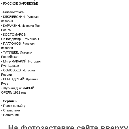
·
РУССКОЕ ЗАРУБЕЖЬЕ
~Библиотечка~
·
КЛЮЧЕВСКИЙ: Русская
история
·
КАРАМЗИН: История Гос.
Рос-го
·
КОСТОМАРОВ:
Св.Владимир - Романовы
·
ПЛАТОНОВ: Русская
история
·
ТАТИЩЕВ: История
Российская
·
Митр.МАКАРИЙ: История
Рус. Церкви
·
СОЛОВЬЕВ: История
России
·
ВЕРНАДСКИЙ: Древняя
Русь
·
Журнал ДВУГЛАВЫЙ
ОРЕЛЪ 1921 год
~Сервисы~
·
Поиск по сайту
·
Статистика
·
Навигация
На фотозаставке сайта вверх