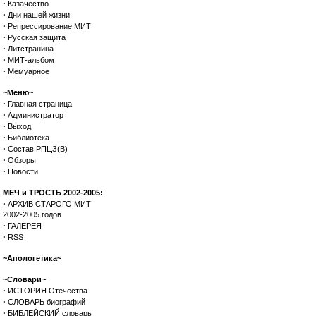
·
Казачество
·
Дни нашей жизни
·
Репрессирование МИТ
·
Русская защита
·
Литстраница
·
МИТ-альбом
·
Мемуарное
~Меню~
·
Главная страница
·
Администратор
·
Выход
·
Библиотека
·
Состав РПЦЗ(В)
·
Обзоры
·
Новости
МЕЧ и ТРОСТЬ 2002-2005:
·
АРХИВ СТАРОГО МИТ
2002-2005 годов
·
ГАЛЕРЕЯ
·
RSS
~Апологетика~
~Словари~
·
ИСТОРИЯ Отечества
·
СЛОВАРЬ биографий
·
БИБЛЕЙСКИЙ словарь