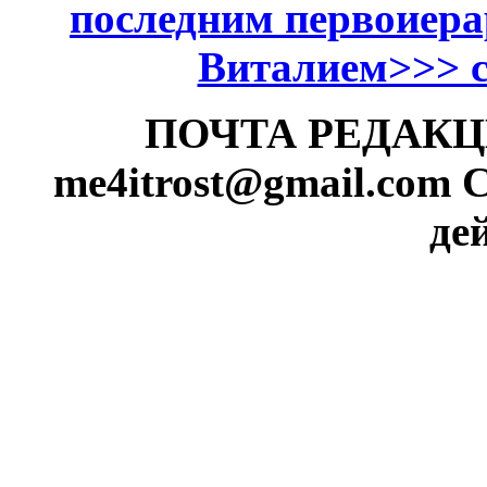
последним первоиер
Виталием>>> см
ПОЧТА РЕДАКЦИИ
me4itrost@gmail.com
С
де