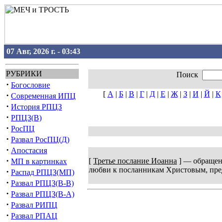
07 Авг, 2026 г. - 03:43
РУБРИКИ
Поиск
·
Богословие
[
А
|
Б
|
В
|
Г
|
Д
|
Е
|
Ж
|
З
|
И
|
Й
|
К
·
Современная ИПЦ
·
История РПЦЗ
·
РПЦЗ(В)
·
РосПЦ
·
Развал РосПЦ(Д)
·
Апостасия
·
[
Третье послание Иоанна
] — обращено
МП в картинках
любви к посланникам Христовым, пред
·
Распад РПЦЗ(МП)
·
Развал РПЦЗ(В-В)
·
Развал РПЦЗ(В-А)
·
Развал РИПЦ
·
Развал РПАЦ