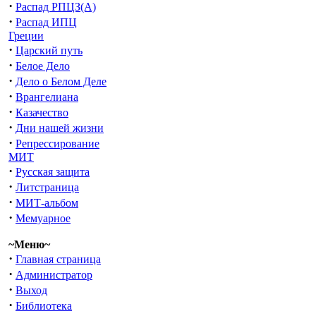
·
Распад РПЦЗ(А)
·
Распад ИПЦ
Греции
·
Царский путь
·
Белое Дело
·
Дело о Белом Деле
·
Врангелиана
·
Казачество
·
Дни нашей жизни
·
Репрессирование
МИТ
·
Русская защита
·
Литстраница
·
МИТ-альбом
·
Мемуарное
~Меню~
·
Главная страница
·
Администратор
·
Выход
·
Библиотека