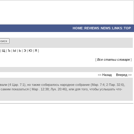
HOME
::
REVIEWS
::
NEWS
::
LINKS
::
TOP
|
Щ
|
Ъ
|
Ы
|
Ь
|
Э
|
Ю
|
Я
]
[
Все статьи словаря
]
<<
Назад
Вперед
>>
али (4 Цар. 7:1), но также собиралось народное собрание (Map. 7:4; 2 Пар. 32:6),
 самим показаться ( Map . 12:38; Лук. 20:46), или для того, чтобы услышать что-