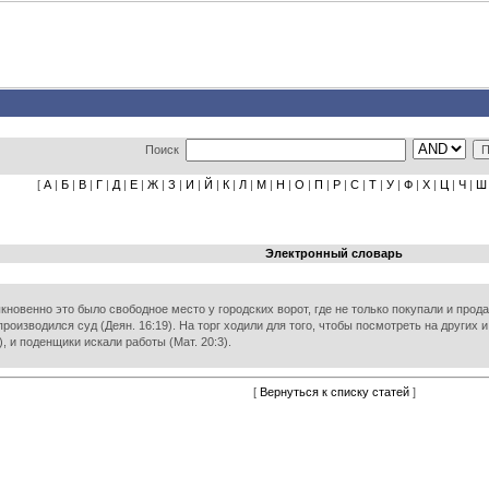
Поиск
[
А
|
Б
|
В
|
Г
|
Д
|
Е
|
Ж
|
З
|
И
|
Й
|
К
|
Л
|
М
|
Н
|
О
|
П
|
Р
|
С
|
Т
|
У
|
Ф
|
Х
|
Ц
|
Ч
|
Ш
Электронный словарь
ыкновенно это было свободное место у городских ворот, где не только покупали и продав
 производился суд (Деян. 16:19). На торг ходили для того, чтобы посмотреть на других и
2), и поденщики искали работы (Мат. 20:3).
[
Вернуться к списку статей
]