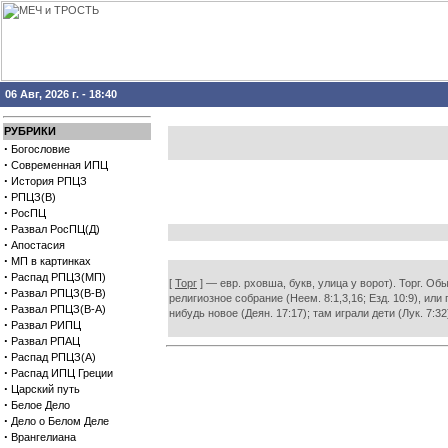
06 Авг, 2026 г. - 18:40
РУБРИКИ
·
Богословие
·
Современная ИПЦ
·
История РПЦЗ
·
РПЦЗ(В)
·
РосПЦ
·
Развал РосПЦ(Д)
·
Апостасия
·
МП в картинках
·
Распад РПЦЗ(МП)
[
Торг
] — евр. рховша, букв, улица у ворот). Торг. Об
·
Развал РПЦЗ(В-В)
религиозное собрание (Неем. 8:1,3,16; Езд. 10:9), или
·
Развал РПЦЗ(В-А)
нибудь новое (Деян. 17:17); там играли дети (Лук. 7:3
·
Развал РИПЦ
·
Развал РПАЦ
·
Распад РПЦЗ(А)
·
Распад ИПЦ Греции
·
Царский путь
·
Белое Дело
·
Дело о Белом Деле
·
Врангелиана