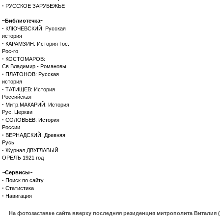
·
РУССКОЕ ЗАРУБЕЖЬЕ
~Библиотечка~
·
КЛЮЧЕВСКИЙ: Русская
история
·
КАРАМЗИН: История Гос.
Рос-го
·
КОСТОМАРОВ:
Св.Владимир - Романовы
·
ПЛАТОНОВ: Русская
история
·
ТАТИЩЕВ: История
Российская
·
Митр.МАКАРИЙ: История
Рус. Церкви
·
СОЛОВЬЕВ: История
России
·
ВЕРНАДСКИЙ: Древняя
Русь
·
Журнал ДВУГЛАВЫЙ
ОРЕЛЪ 1921 год
~Сервисы~
·
Поиск по сайту
·
Статистика
·
Навигация
На фотозаставке сайта вверху последняя резиденция митрополита Виталия 