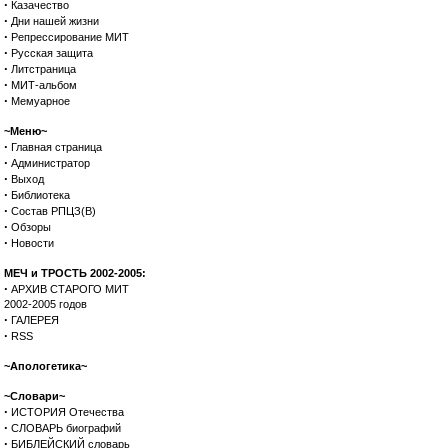
·
Казачество
·
Дни нашей жизни
·
Репрессирование МИТ
·
Русская защита
·
Литстраница
·
МИТ-альбом
·
Мемуарное
~Меню~
·
Главная страница
·
Администратор
·
Выход
·
Библиотека
·
Состав РПЦЗ(В)
·
Обзоры
·
Новости
МЕЧ и ТРОСТЬ 2002-2005:
·
АРХИВ СТАРОГО МИТ
2002-2005 годов
·
ГАЛЕРЕЯ
·
RSS
~Апологетика~
~Словари~
·
ИСТОРИЯ Отечества
·
СЛОВАРЬ биографий
·
БИБЛЕЙСКИЙ словарь