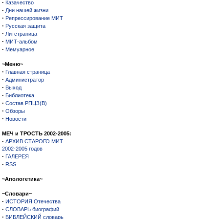
·
Казачество
·
Дни нашей жизни
·
Репрессирование МИТ
·
Русская защита
·
Литстраница
·
МИТ-альбом
·
Мемуарное
~Меню~
·
Главная страница
·
Администратор
·
Выход
·
Библиотека
·
Состав РПЦЗ(В)
·
Обзоры
·
Новости
МЕЧ и ТРОСТЬ 2002-2005:
·
АРХИВ СТАРОГО МИТ
2002-2005 годов
·
ГАЛЕРЕЯ
·
RSS
~Апологетика~
~Словари~
·
ИСТОРИЯ Отечества
·
СЛОВАРЬ биографий
·
БИБЛЕЙСКИЙ словарь