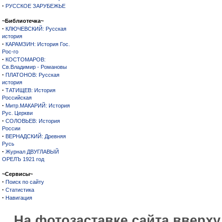
·
РУССКОЕ ЗАРУБЕЖЬЕ
~Библиотечка~
·
КЛЮЧЕВСКИЙ: Русская
история
·
КАРАМЗИН: История Гос.
Рос-го
·
КОСТОМАРОВ:
Св.Владимир - Романовы
·
ПЛАТОНОВ: Русская
история
·
ТАТИЩЕВ: История
Российская
·
Митр.МАКАРИЙ: История
Рус. Церкви
·
СОЛОВЬЕВ: История
России
·
ВЕРНАДСКИЙ: Древняя
Русь
·
Журнал ДВУГЛАВЫЙ
ОРЕЛЪ 1921 год
~Сервисы~
·
Поиск по сайту
·
Статистика
·
Навигация
На фотозаставке сайта вверх