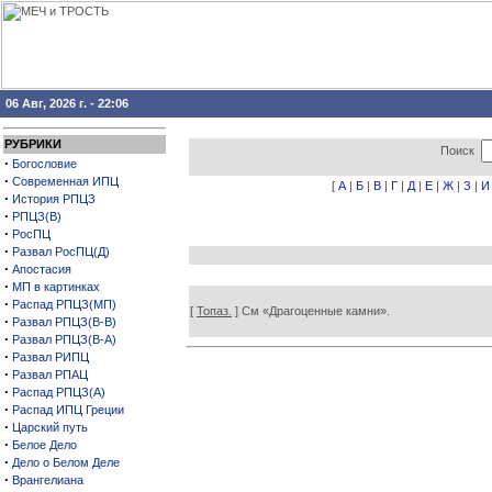
06 Авг, 2026 г. - 22:06
РУБРИКИ
Поиск
·
Богословие
·
Современная ИПЦ
[
А
|
Б
|
В
|
Г
|
Д
|
Е
|
Ж
|
З
|
И
·
История РПЦЗ
·
РПЦЗ(В)
·
РосПЦ
·
Развал РосПЦ(Д)
·
Апостасия
·
МП в картинках
·
Распад РПЦЗ(МП)
[
Топаз.
] См «Драгоценные камни».
·
Развал РПЦЗ(В-В)
·
Развал РПЦЗ(В-А)
·
Развал РИПЦ
·
Развал РПАЦ
·
Распад РПЦЗ(А)
·
Распад ИПЦ Греции
·
Царский путь
·
Белое Дело
·
Дело о Белом Деле
·
Врангелиана