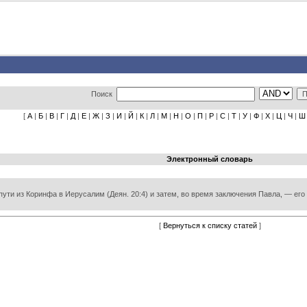
Поиск
[
А
|
Б
|
В
|
Г
|
Д
|
Е
|
Ж
|
З
|
И
|
Й
|
К
|
Л
|
М
|
Н
|
О
|
П
|
Р
|
С
|
Т
|
У
|
Ф
|
Х
|
Ц
|
Ч
|
Ш
Электронный словарь
пути из Коринфа в Иерусалим (Деян. 20:4) и затем, во время заключения Павла, — его вер
[
Вернуться к списку статей
]