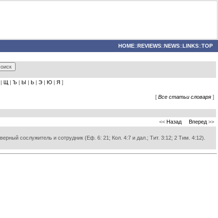
HOME
::
REVIEWS
::
NEWS
::
LINKS
::
TOP
|
Щ
|
Ъ
|
Ы
|
Ь
|
Э
|
Ю
|
Я
]
[
Все статьи словаря
]
<<
Назад
Вперед
>>
ный сослужитель и сотрудник (Еф. 6: 21; Кол. 4:7 и дал.; Тит. 3:12; 2 Тим. 4:12).