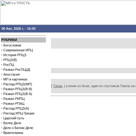
06 Авг, 2026 г. - 15:00
РУБРИКИ
·
Богословие
·
Современная ИПЦ
·
История РПЦЗ
·
РПЦЗ(В)
·
РосПЦ
·
Развал РосПЦ(Д)
·
Апостасия
·
МП в картинках
·
Распад РПЦЗ(МП)
[
Тихик,
] ученик из Асии, один из спутников Павла на 
·
Развал РПЦЗ(В-В)
·
Развал РПЦЗ(В-А)
·
Развал РИПЦ
·
Развал РПАЦ
·
Распад РПЦЗ(А)
·
Распад ИПЦ Греции
·
Царский путь
·
Белое Дело
·
Дело о Белом Деле
·
Врангелиана