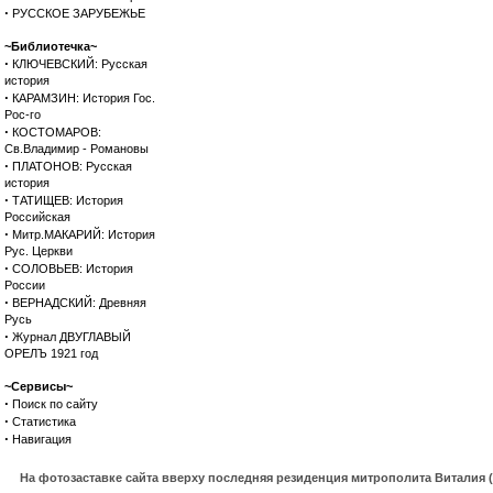
·
РУССКОЕ ЗАРУБЕЖЬЕ
~Библиотечка~
·
КЛЮЧЕВСКИЙ: Русская
история
·
КАРАМЗИН: История Гос.
Рос-го
·
КОСТОМАРОВ:
Св.Владимир - Романовы
·
ПЛАТОНОВ: Русская
история
·
ТАТИЩЕВ: История
Российская
·
Митр.МАКАРИЙ: История
Рус. Церкви
·
СОЛОВЬЕВ: История
России
·
ВЕРНАДСКИЙ: Древняя
Русь
·
Журнал ДВУГЛАВЫЙ
ОРЕЛЪ 1921 год
~Сервисы~
·
Поиск по сайту
·
Статистика
·
Навигация
На фотозаставке сайта вверху последняя резиденция митрополита Виталия 