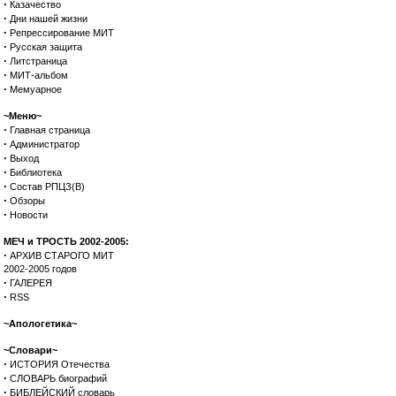
·
Казачество
·
Дни нашей жизни
·
Репрессирование МИТ
·
Русская защита
·
Литстраница
·
МИТ-альбом
·
Мемуарное
~Меню~
·
Главная страница
·
Администратор
·
Выход
·
Библиотека
·
Состав РПЦЗ(В)
·
Обзоры
·
Новости
МЕЧ и ТРОСТЬ 2002-2005:
·
АРХИВ СТАРОГО МИТ
2002-2005 годов
·
ГАЛЕРЕЯ
·
RSS
~Апологетика~
~Словари~
·
ИСТОРИЯ Отечества
·
СЛОВАРЬ биографий
·
БИБЛЕЙСКИЙ словарь