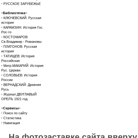
·
РУССКОЕ ЗАРУБЕЖЬЕ
~Библиотечка~
·
КЛЮЧЕВСКИЙ: Русская
история
·
КАРАМЗИН: История Гос.
Рос-го
·
КОСТОМАРОВ:
Св.Владимир - Романовы
·
ПЛАТОНОВ: Русская
история
·
ТАТИЩЕВ: История
Российская
·
Митр.МАКАРИЙ: История
Рус. Церкви
·
СОЛОВЬЕВ: История
России
·
ВЕРНАДСКИЙ: Древняя
Русь
·
Журнал ДВУГЛАВЫЙ
ОРЕЛЪ 1921 год
~Сервисы~
·
Поиск по сайту
·
Статистика
·
Навигация
На фотозаставке сайта вверх