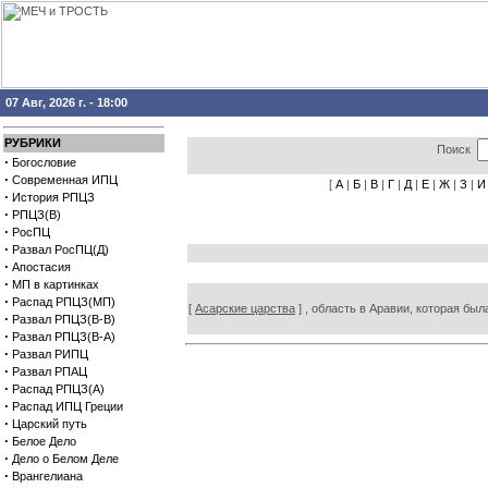
07 Авг, 2026 г. - 18:00
РУБРИКИ
Поиск
·
Богословие
·
Современная ИПЦ
[
А
|
Б
|
В
|
Г
|
Д
|
Е
|
Ж
|
З
|
И
·
История РПЦЗ
·
РПЦЗ(В)
·
РосПЦ
·
Развал РосПЦ(Д)
·
Апостасия
·
МП в картинках
·
Распад РПЦЗ(МП)
[
Асарские царства
] , область в Аравии, которая бы
·
Развал РПЦЗ(В-В)
·
Развал РПЦЗ(В-А)
·
Развал РИПЦ
·
Развал РПАЦ
·
Распад РПЦЗ(А)
·
Распад ИПЦ Греции
·
Царский путь
·
Белое Дело
·
Дело о Белом Деле
·
Врангелиана