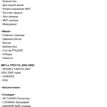
·
Казачество
·
Дни нашей жизни
·
Репрессирование МИТ
·
Русская защита
·
Литстраница
·
МИТ-альбом
·
Мемуарное
~Меню~
·
Главная страница
·
Администратор
·
Выход
·
Библиотека
·
Состав РПЦЗ(В)
·
Обзоры
·
Новости
МЕЧ и ТРОСТЬ 2002-2005:
·
АРХИВ СТАРОГО МИТ
2002-2005 годов
·
ГАЛЕРЕЯ
·
RSS
~Апологетика~
~Словари~
·
ИСТОРИЯ Отечества
·
СЛОВАРЬ биографий
·
БИБЛЕЙСКИЙ словарь