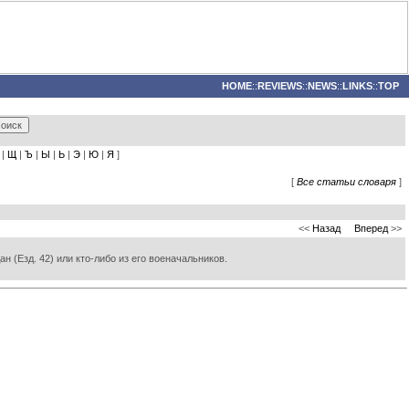
HOME
::
REVIEWS
::
NEWS
::
LINKS
::
TOP
|
Щ
|
Ъ
|
Ы
|
Ь
|
Э
|
Ю
|
Я
]
[
Все статьи словаря
]
<<
Назад
Вперед
>>
н (Езд. 42) или кто-либо из его военачальников.