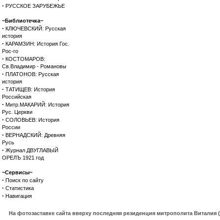
·
РУССКОЕ ЗАРУБЕЖЬЕ
~Библиотечка~
·
КЛЮЧЕВСКИЙ: Русская
история
·
КАРАМЗИН: История Гос.
Рос-го
·
КОСТОМАРОВ:
Св.Владимир - Романовы
·
ПЛАТОНОВ: Русская
история
·
ТАТИЩЕВ: История
Российская
·
Митр.МАКАРИЙ: История
Рус. Церкви
·
СОЛОВЬЕВ: История
России
·
ВЕРНАДСКИЙ: Древняя
Русь
·
Журнал ДВУГЛАВЫЙ
ОРЕЛЪ 1921 год
~Сервисы~
·
Поиск по сайту
·
Статистика
·
Навигация
На фотозаставке сайта вверху последняя резиденция митрополита Виталия 