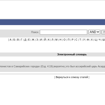
Поиск
[
А
|
Б
|
В
|
Г
|
Д
|
Е
|
Ж
|
З
|
И
|
Й
|
К
|
Л
|
М
|
Н
|
О
|
П
|
Р
|
С
|
Т
|
У
|
Ф
|
Х
|
Ц
|
Ч
|
Ш
Электронный словарь
лонистов в Самарийских городах (Езд. 4:19);вероятно,это был ассирийский царь Асарда
[
Вернуться к списку статей
]