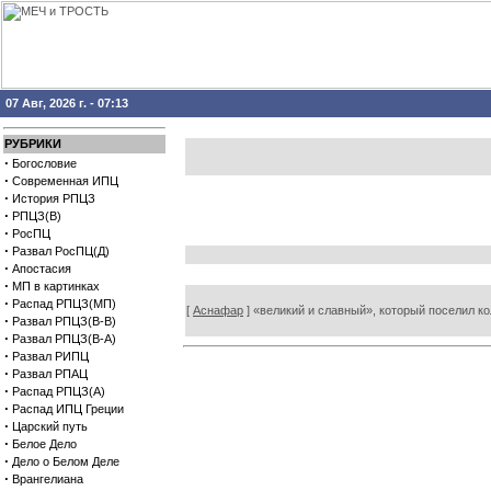
07 Авг, 2026 г. - 07:13
РУБРИКИ
·
Богословие
·
Современная ИПЦ
·
История РПЦЗ
·
РПЦЗ(В)
·
РосПЦ
·
Развал РосПЦ(Д)
·
Апостасия
·
МП в картинках
·
Распад РПЦЗ(МП)
[
Аснафар
] «великий и славный», который поселил ко
·
Развал РПЦЗ(В-В)
·
Развал РПЦЗ(В-А)
·
Развал РИПЦ
·
Развал РПАЦ
·
Распад РПЦЗ(А)
·
Распад ИПЦ Греции
·
Царский путь
·
Белое Дело
·
Дело о Белом Деле
·
Врангелиана