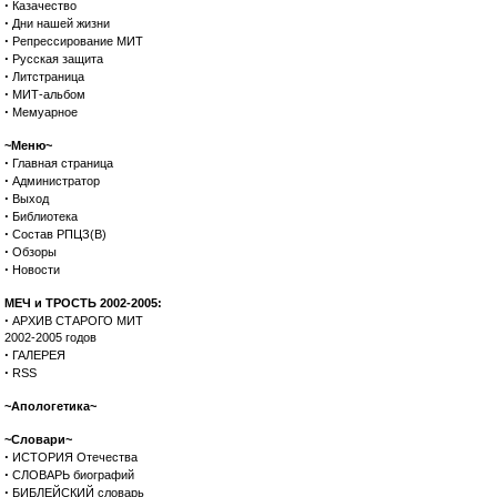
·
Казачество
·
Дни нашей жизни
·
Репрессирование МИТ
·
Русская защита
·
Литстраница
·
МИТ-альбом
·
Мемуарное
~Меню~
·
Главная страница
·
Администратор
·
Выход
·
Библиотека
·
Состав РПЦЗ(В)
·
Обзоры
·
Новости
МЕЧ и ТРОСТЬ 2002-2005:
·
АРХИВ СТАРОГО МИТ
2002-2005 годов
·
ГАЛЕРЕЯ
·
RSS
~Апологетика~
~Словари~
·
ИСТОРИЯ Отечества
·
СЛОВАРЬ биографий
·
БИБЛЕЙСКИЙ словарь