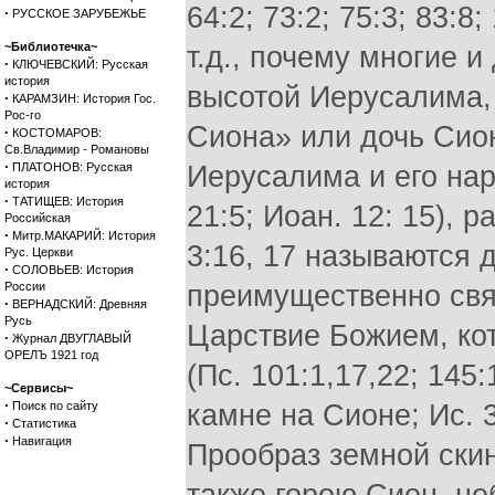
64:2; 73:2; 75:3; 83:8;
·
РУССКОЕ ЗАРУБЕЖЬЕ
~Библиотечка~
т.д., почему многие 
·
КЛЮЧЕВСКИЙ: Русская
история
высотой Иерусалима,
·
КАРАМЗИН: История Гос.
Рос-го
Сиона» или дочь Сио
·
КОСТОМАРОВ:
Св.Владимир - Романовы
·
ПЛАТОНОВ: Русская
Иерусалима и его наро
история
·
ТАТИЩЕВ: История
21:5; Иоан. 12: 15), 
Российская
·
Митр.МАКАРИЙ: История
3:16, 17 называются
Рус. Церкви
·
СОЛОВЬЕВ: История
России
преимущественно свя
·
ВЕРНАДСКИЙ: Древняя
Русь
Царствие Божием, ко
·
Журнал ДВУГЛАВЫЙ
ОРЕЛЪ 1921 год
(Пс. 101:1,17,22; 145
~Сервисы~
·
Поиск по сайту
камне на Сионе; Ис. 35
·
Статистика
·
Навигация
Прообраз земной ски