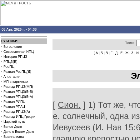
08 Авг, 2026 г. - 04:38
РУБРИКИ
Поиск
·
Богословие
·
Современная ИПЦ
[
А
|
Б
|
В
|
Г
|
Д
|
Е
|
Ж
|
З
|
И
·
История РПЦЗ
·
РПЦЗ(В)
·
РосПЦ
·
Развал РосПЦ(Д)
Э
·
Апостасия
·
МП в картинках
·
Распад РПЦЗ(МП)
·
Развал РПЦЗ(В-В)
·
Развал РПЦЗ(В-А)
·
Развал РИПЦ
[
Сион.
] 1) Тот же, чт
·
Развал РПАЦ
·
Распад РПЦЗ(А)
е. солнечный, одна и
·
Распад ИПЦ Греции
·
Царский путь
Иевусеев (И. Нав 15:
·
Белое Дело
·
Дело о Белом Деле
·
главною крепостью но
Врангелиана