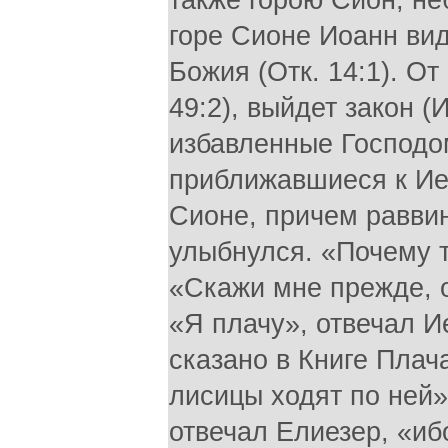
также горою Сион, не
горе Сионе Иоанн вид
Божия (Отк. 14:1). От
49:2), выйдет закон (И
избавленные Господом
приближавшиеся к Ие
Сионе, причем равви
улыбнулся. «Почему 
«Скажи мне прежде, 
«Я плачу», отвечал И
сказано в Книге Плач
лисицы ходят по ней»
отвечал Елиезер, «иб