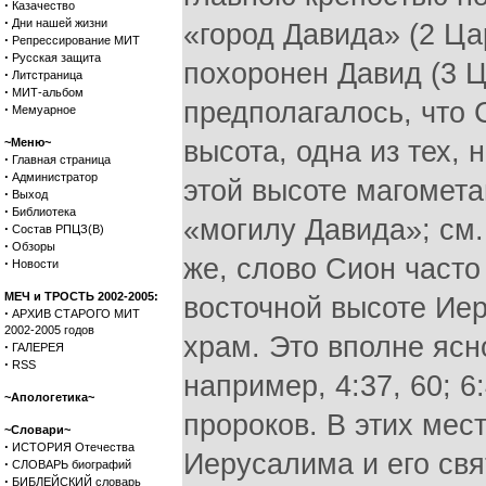
·
Казачество
·
Дни нашей жизни
«город Давида» (2 Цар
·
Репрессирование МИТ
·
Русская защита
похоронен Давид (3 Ц
·
Литстраница
·
МИТ-альбом
предполагалось, что
·
Мемуарное
~Меню~
высота, одна из тех,
·
Главная страница
·
Администратор
этой высоте магомета
·
Выход
·
Библиотека
«могилу Давида»; см
·
Состав РПЦЗ(В)
·
Обзоры
же, слово Сион часто
·
Новости
МЕЧ и ТРОСТЬ 2002-2005:
восточной высоте Иер
·
АРХИВ СТАРОГО МИТ
2002-2005 годов
храм. Это вполне ясн
·
ГАЛЕРЕЯ
·
RSS
например, 4:37, 60; 6
~Апологетика~
пророков. В этих мес
~Словари~
·
ИСТОРИЯ Отечества
Иерусалима и его свят
·
СЛОВАРЬ биографий
·
БИБЛЕЙСКИЙ словарь