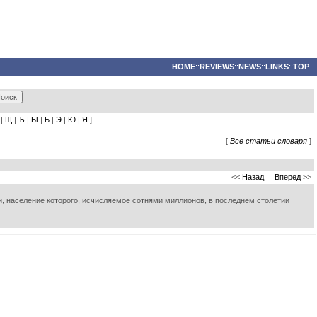
HOME
::
REVIEWS
::
NEWS
::
LINKS
::
TOP
|
Щ
|
Ъ
|
Ы
|
Ь
|
Э
|
Ю
|
Я
]
[
Все статьи словаря
]
<<
Назад
Вперед
>>
ии, население которого, исчисляемое сотнями миллионов, в последнем столетии