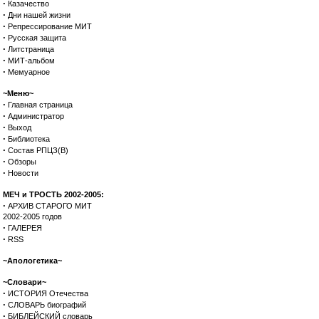
·
Казачество
·
Дни нашей жизни
·
Репрессирование МИТ
·
Русская защита
·
Литстраница
·
МИТ-альбом
·
Мемуарное
~Меню~
·
Главная страница
·
Администратор
·
Выход
·
Библиотека
·
Состав РПЦЗ(В)
·
Обзоры
·
Новости
МЕЧ и ТРОСТЬ 2002-2005:
·
АРХИВ СТАРОГО МИТ
2002-2005 годов
·
ГАЛЕРЕЯ
·
RSS
~Апологетика~
~Словари~
·
ИСТОРИЯ Отечества
·
СЛОВАРЬ биографий
·
БИБЛЕЙСКИЙ словарь