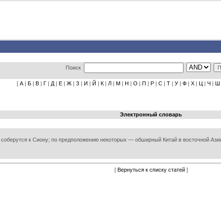
Поиск
[
А
|
Б
|
В
|
Г
|
Д
|
Е
|
Ж
|
З
|
И
|
Й
|
К
|
Л
|
М
|
Н
|
О
|
П
|
Р
|
С
|
Т
|
У
|
Ф
|
Х
|
Ц
|
Ч
|
Ш
Электронный словарь
юди соберутся к Сиону; по предположению некоторых — обширный Китай в восточной Аз
[
Вернуться к списку статей
]