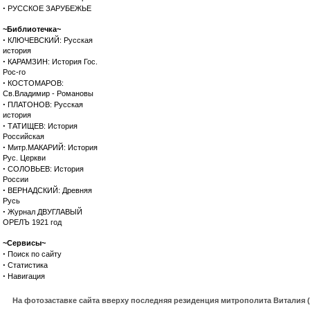
·
РУССКОЕ ЗАРУБЕЖЬЕ
~Библиотечка~
·
КЛЮЧЕВСКИЙ: Русская
история
·
КАРАМЗИН: История Гос.
Рос-го
·
КОСТОМАРОВ:
Св.Владимир - Романовы
·
ПЛАТОНОВ: Русская
история
·
ТАТИЩЕВ: История
Российская
·
Митр.МАКАРИЙ: История
Рус. Церкви
·
СОЛОВЬЕВ: История
России
·
ВЕРНАДСКИЙ: Древняя
Русь
·
Журнал ДВУГЛАВЫЙ
ОРЕЛЪ 1921 год
~Сервисы~
·
Поиск по сайту
·
Статистика
·
Навигация
На фотозаставке сайта вверху последняя резиденция митрополита Виталия 