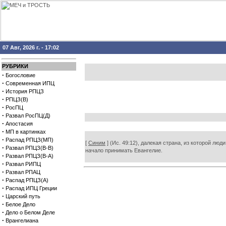
07 Авг, 2026 г. - 17:02
РУБРИКИ
·
Богословие
·
Современная ИПЦ
·
История РПЦЗ
·
РПЦЗ(В)
·
РосПЦ
·
Развал РосПЦ(Д)
·
Апостасия
·
МП в картинках
·
Распад РПЦЗ(МП)
[
Синим
] (Ис. 49:12), далекая страна, из которой л
·
Развал РПЦЗ(В-В)
начало принимать Евангелие.
·
Развал РПЦЗ(В-А)
·
Развал РИПЦ
·
Развал РПАЦ
·
Распад РПЦЗ(А)
·
Распад ИПЦ Греции
·
Царский путь
·
Белое Дело
·
Дело о Белом Деле
·
Врангелиана