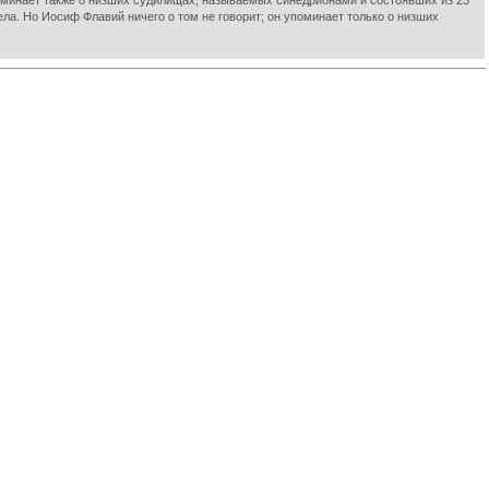
 упоминает также о низших судилищах, называемых синедрионами и состоявших из 23
ла. Но Иосиф Флавий ничего о том не говорит; он упоминает только о низших