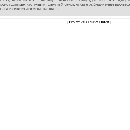
15; 5: 21); перед ним же Стефан свидетельствовал о Господе (Деян. 6:12,15). Талмуд
акже о судилищах, состоявших только из 3 членов, которые разбирали менее важные де
оследних мнения и сведения расходятся.
[
Вернуться к списку статей
]