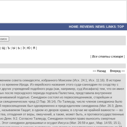
HOME
::
REVIEWS
::
NEWS
::
LINKS
::
TOP
|
Щ
|
Ъ
|
Ы
|
Ь
|
Э
|
Ю
|
Я
]
[
Все статьи словаря
]
<<
Назад
Вперед
>>
ением совета семидесяти, избранного Моисеем (Исх. 24:1; Исх. 11:16). В истории
 со времени Ирода. Из еврейского названия этого суда-санхедрин по сходству с
 других учреждений подобного рода (как, например, суд Иосафата) тем, что он имел
рых после персидского периода подпала Палестина, представила внутреннее
плачиваемой податью. Синедрион состоял из первосвященников, старейшин и
и священнических чред (2 Пар. 36:14). По Талмуду, число членов синедриона было
й первосвященник был одновременно и председателем синедриона (Мат. 26:3; Деян.
ле, называемом Гаццит, в одном из дворов храма; в случае же крайней важности — во
тва, отпадения от веры, лжеучений, а также, может быть, и противогосударственные
 из Деян. 9:2. Согласно Талмуду, Синедрион потерял право выносить смертные
Этот синедрион допрашивал и осудил Иисуса (Мат. 26:59 и дал.; Map. 14:55; 15:1),