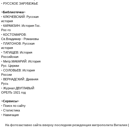
·
РУССКОЕ ЗАРУБЕЖЬЕ
~Библиотечка~
·
КЛЮЧЕВСКИЙ: Русская
история
·
КАРАМЗИН: История Гос.
Рос-го
·
КОСТОМАРОВ:
Св.Владимир - Романовы
·
ПЛАТОНОВ: Русская
история
·
ТАТИЩЕВ: История
Российская
·
Митр.МАКАРИЙ: История
Рус. Церкви
·
СОЛОВЬЕВ: История
России
·
ВЕРНАДСКИЙ: Древняя
Русь
·
Журнал ДВУГЛАВЫЙ
ОРЕЛЪ 1921 год
~Сервисы~
·
Поиск по сайту
·
Статистика
·
Навигация
На фотозаставке сайта вверху последняя резиденция митрополита Виталия 