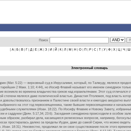
Поиск
[
А
|
Б
|
В
|
Г
|
Д
|
Е
|
Ж
|
З
|
И
|
Й
|
К
|
Л
|
М
|
Н
|
О
|
П
|
Р
|
С
|
Т
|
У
|
Ф
|
Х
|
Ц
|
Ч
|
Ш
Электронный словарь
рин (Мат. 5:22) — верховный суд в Иерусалиме, который, по Талмуду, являлся продолж
тарейшин 2 Макк. 1:10; 4:44), но Иосиф Флавий называет его именем синедрион только
ие возникло во времена владычества греков над израильтянами. Этот суд отличался от
ой степени являлся даже политической властью. Династия Птолемея, под власть кото
 и довольствовалось признанием в Палестине своей власти и ежегодно аккуратно вы
 выбранного на этот год первосвященника, также бывшие первосвященники и начальник
судебными служителями (Иоан. 18:22). По Иосифу Флавию и Новому Завету, избранны
рисеи и саддукеи (Деян. 5:17,34; 23:6). Заседания синедриона происходили в особом за
вным образом, разбирал дела, касающиеся религиозных вопросов, например, богохульс
осах простиралась далеко за пределы Иудеи, даже до самой Сирии, что можно видеть
 Иоан. 18:31). Неизвестно, продолжал ли он свое существование после этого времени. 