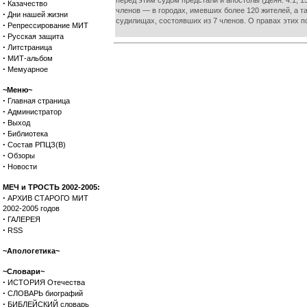
перед этим судом предстали и апостолы (Деян. 4:1, 
·
Казачество
членов — в городах, имевших более 120 жителей, а т
·
Дни нашей жизни
судилищах, состоявших из 7 членов. О правах этих п
·
Репрессирование МИТ
·
Русская защита
·
Литстраница
·
МИТ-альбом
·
Мемуарное
~Меню~
·
Главная страница
·
Администратор
·
Выход
·
Библиотека
·
Состав РПЦЗ(В)
·
Обзоры
·
Новости
МЕЧ и ТРОСТЬ 2002-2005:
·
АРХИВ СТАРОГО МИТ
2002-2005 годов
·
ГАЛЕРЕЯ
·
RSS
~Апологетика~
~Словари~
·
ИСТОРИЯ Отечества
·
СЛОВАРЬ биографий
·
БИБЛЕЙСКИЙ словарь