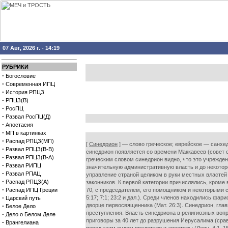
07 Авг, 2026 г. - 14:19
РУБРИКИ
·
Богословие
·
Современная ИПЦ
·
История РПЦЗ
·
РПЦЗ(В)
·
РосПЦ
·
Развал РосПЦ(Д)
·
Апостасия
·
МП в картинках
·
Распад РПЦЗ(МП)
[
Синедрион
] — слово греческое; еврейское — санхед
·
Развал РПЦЗ(В-В)
синедрион появляется со времени Маккавеев (совет с
·
Развал РПЦЗ(В-А)
греческим словом синедрион видно, что это учрежден
·
Развал РИПЦ
значительную административную власть и до некотор
·
Развал РПАЦ
управление страной целиком в руки местных властей
·
Распад РПЦЗ(А)
законников. К первой категории причислялись, кроме
·
Распад ИПЦ Греции
70, с председателем, его помощником и некоторыми 
·
5:17; 7:1; 23:2 и дал.). Среди членов находились фа
Царский путь
·
дворце первосвященника (Мат. 26:3). Синедрион, гла
Белое Дело
преступления. Власть синедриона в религиозных вопр
·
Дело о Белом Деле
приговоры за 40 лет до разрушения Иерусалима (срав.
·
Врангелиана