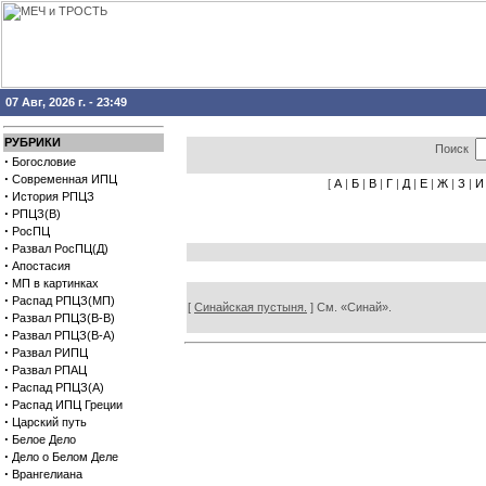
07 Авг, 2026 г. - 23:49
РУБРИКИ
Поиск
·
Богословие
·
Современная ИПЦ
[
А
|
Б
|
В
|
Г
|
Д
|
Е
|
Ж
|
З
|
И
·
История РПЦЗ
·
РПЦЗ(В)
·
РосПЦ
·
Развал РосПЦ(Д)
·
Апостасия
·
МП в картинках
·
Распад РПЦЗ(МП)
[
Синайская пустыня.
] См. «Синай».
·
Развал РПЦЗ(В-В)
·
Развал РПЦЗ(В-А)
·
Развал РИПЦ
·
Развал РПАЦ
·
Распад РПЦЗ(А)
·
Распад ИПЦ Греции
·
Царский путь
·
Белое Дело
·
Дело о Белом Деле
·
Врангелиана