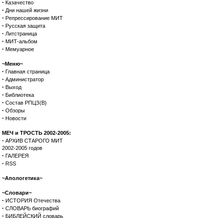
·
Казачество
·
Дни нашей жизни
·
Репрессирование МИТ
·
Русская защита
·
Литстраница
·
МИТ-альбом
·
Мемуарное
~Меню~
·
Главная страница
·
Администратор
·
Выход
·
Библиотека
·
Состав РПЦЗ(В)
·
Обзоры
·
Новости
МЕЧ и ТРОСТЬ 2002-2005:
·
АРХИВ СТАРОГО МИТ
2002-2005 годов
·
ГАЛЕРЕЯ
·
RSS
~Апологетика~
~Словари~
·
ИСТОРИЯ Отечества
·
СЛОВАРЬ биографий
·
БИБЛЕЙСКИЙ словарь