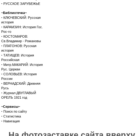
·
РУССКОЕ ЗАРУБЕЖЬЕ
~Библиотечка~
·
КЛЮЧЕВСКИЙ: Русская
история
·
КАРАМЗИН: История Гос.
Рос-го
·
КОСТОМАРОВ:
Св.Владимир - Романовы
·
ПЛАТОНОВ: Русская
история
·
ТАТИЩЕВ: История
Российская
·
Митр.МАКАРИЙ: История
Рус. Церкви
·
СОЛОВЬЕВ: История
России
·
ВЕРНАДСКИЙ: Древняя
Русь
·
Журнал ДВУГЛАВЫЙ
ОРЕЛЪ 1921 год
~Сервисы~
·
Поиск по сайту
·
Статистика
·
Навигация
На фотозаставке сайта вверх