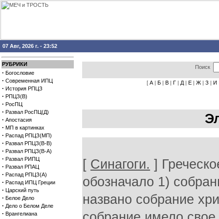
07 Авг, 2026 г. - 23:52
РУБРИКИ
Поиск
·
Богословие
·
Современная ИПЦ
[
А
|
Б
|
В
|
Г
|
Д
|
Е
|
Ж
|
З
|
И
·
История РПЦЗ
·
РПЦЗ(В)
·
РосПЦ
·
Развал РосПЦ(Д)
Э
·
Апостасия
·
МП в картинках
·
Распад РПЦЗ(МП)
·
Развал РПЦЗ(В-В)
·
Развал РПЦЗ(В-А)
·
Развал РИПЦ
[
Синагоги.
] Греческое слово «синагоге» первоначально обозначало 1) собрание людей; так, например, этим словом названо собрание христиан в послан. Иакова 2:2; 2) Дом, где собрание имело свое помещение (еврейское слово гейт а-кнёссет); в последнем значении оно часто встречается в книгах Нового Завета. В законе не существует предписаний о синагогах или о синагогальном богослужении и также не имеется следов существования их до Вавилонского плена. По всей вероятности, синагоги возникли после Вавилонского плена и в особенности, как результат реформаторской деятельности Ёздры. Когда -народ был рассеян в чужой языческой стране, не имея той объединяющей силы, которую давало их национальной и религиозной жизни общее служение в храме, то, вероятно, потребность объединения побудила их собираться в разных местах, т.е в синагогах, вспоминать о делах Господних в прошедшее время и взывать к Нему о помощи и избавлении. Когда, после возвращения из Вавилона, такие мужи, как Ездра и Неемия, собирали народ слушать слово Божие и побуждали его к прилежному исследованию Св. Писания, то синагога стала естественным выражением новой жизни, которая пробудилась в среде строго наказанного за идолослужение народа, так что Иаков, брат Господень, имел основание сказать: «Закон Моисеев от древних родов по всем городам имеет проповедующих его, и читается в синагогах каждую субботу» (Деян 15: 21). Еврейское предание относит учреждение синагоги ко времени пророческих школ и даже ко времени патриархов произвольным толкованием таких мест, как Быт. 25:27; Суд. 5: 9; Ис 1 13. Самое древнее историческое указание на нечто напоминающее позднейшие синагоги, находится в 4 Цар 4:23, где из вопроса мужа сонамитянка можно понять, что набожные израильтяне имели обыкновение собираться у пророков во дни новомесячии и суббот Другое указание находим в Пс. 73.8, где псалмопевец жалуется, что враги сожгли все места собраний Божиих в земле израильской. По мнению некоторых, этот псалом написан во время разрушения Иерусалима халдеями в 588 г. до Р.Хр.; в таком случае, он свидетельствует о существовавших уже до этого времени молитвенных домах Другие же относят появление этого псалма ко времени после плена Третье указание, быть может, находится в Пс. 106:32 Во время Иисуса Христа синагоги существовали повсюду в Палестине, например, в Назарете (Лук 4:16); Капернауме (Лук. 7:5) и т д В Иерусалиме было много синагог для евреев различных толков (Деян 6:9). (По Талмуду, 
·
Развал РПАЦ
·
Распад РПЦЗ(А)
·
Распад ИПЦ Греции
·
Царский путь
·
Белое Дело
·
Дело о Белом Деле
·
Врангелиана