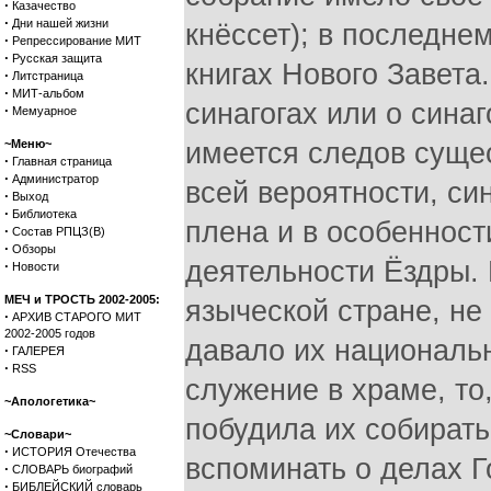
·
Казачество
·
Дни нашей жизни
·
Репрессирование МИТ
·
Русская защита
·
Литстраница
·
МИТ-альбом
·
Мемуарное
~Меню~
·
Главная страница
·
Администратор
·
Выход
·
Библиотека
·
Состав РПЦЗ(В)
·
Обзоры
·
Новости
МЕЧ и ТРОСТЬ 2002-2005:
·
АРХИВ СТАРОГО МИТ
2002-2005 годов
·
ГАЛЕРЕЯ
·
RSS
~Апологетика~
~Словари~
·
ИСТОРИЯ Отечества
·
СЛОВАРЬ биографий
·
БИБЛЕЙСКИЙ словарь