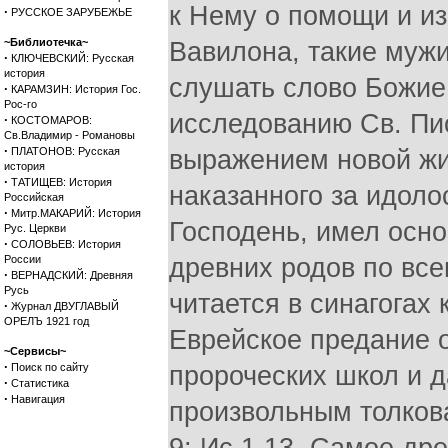
·
РУССКОЕ ЗАРУБЕЖЬЕ
~Библиотечка~
·
КЛЮЧЕВСКИЙ: Русская
история
·
КАРАМЗИН: История Гос.
Рос-го
·
КОСТОМАРОВ:
Св.Владимир - Романовы
·
ПЛАТОНОВ: Русская
история
·
ТАТИЩЕВ: История
Российская
·
Митр.МАКАРИЙ: История
Рус. Церкви
·
СОЛОВЬЕВ: История
России
·
ВЕРНАДСКИЙ: Древняя
Русь
·
Журнал ДВУГЛАВЫЙ
ОРЕЛЪ 1921 год
~Сервисы~
·
Поиск по сайту
·
Статистика
·
Навигация