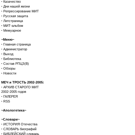
·
Казачество
·
Дни нашей жизни
·
Репрессирование МИТ
·
Русская защита
·
Литстраница
·
МИТ-альбом
·
Мемуарное
~Меню~
·
Главная страница
·
Администратор
·
Выход
·
Библиотека
·
Состав РПЦЗ(В)
·
Обзоры
·
Новости
МЕЧ и ТРОСТЬ 2002-2005:
·
АРХИВ СТАРОГО МИТ
2002-2005 годов
·
ГАЛЕРЕЯ
·
RSS
~Апологетика~
~Словари~
·
ИСТОРИЯ Отечества
·
СЛОВАРЬ биографий
·
БИБЛЕЙСКИЙ словарь