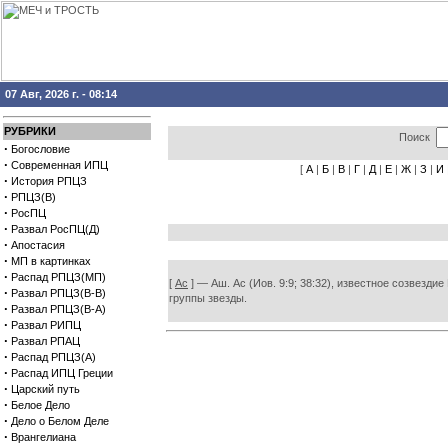
07 Авг, 2026 г. - 08:14
РУБРИКИ
Поиск
·
Богословие
·
Современная ИПЦ
[
А
|
Б
|
В
|
Г
|
Д
|
Е
|
Ж
|
З
|
И
·
История РПЦЗ
·
РПЦЗ(В)
·
РосПЦ
·
Развал РосПЦ(Д)
·
Апостасия
·
МП в картинках
·
Распад РПЦЗ(МП)
[
Ас
] — Аш. Ас (Иов. 9:9; 38:32), известное созвезд
·
Развал РПЦЗ(В-В)
группы звезды.
·
Развал РПЦЗ(В-А)
·
Развал РИПЦ
·
Развал РПАЦ
·
Распад РПЦЗ(А)
·
Распад ИПЦ Греции
·
Царский путь
·
Белое Дело
·
Дело о Белом Деле
·
Врангелиана