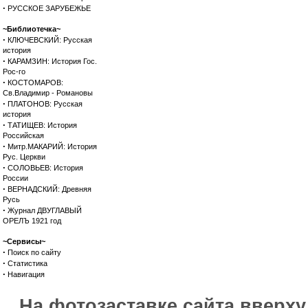
·
РУССКОЕ ЗАРУБЕЖЬЕ
~Библиотечка~
·
КЛЮЧЕВСКИЙ: Русская
история
·
КАРАМЗИН: История Гос.
Рос-го
·
КОСТОМАРОВ:
Св.Владимир - Романовы
·
ПЛАТОНОВ: Русская
история
·
ТАТИЩЕВ: История
Российская
·
Митр.МАКАРИЙ: История
Рус. Церкви
·
СОЛОВЬЕВ: История
России
·
ВЕРНАДСКИЙ: Древняя
Русь
·
Журнал ДВУГЛАВЫЙ
ОРЕЛЪ 1921 год
~Сервисы~
·
Поиск по сайту
·
Статистика
·
Навигация
На фотозаставке сайта вверх