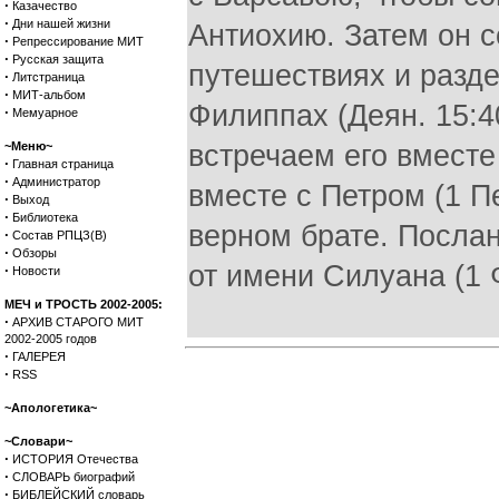
·
Казачество
·
Дни нашей жизни
Антиохию. Затем он с
·
Репрессирование МИТ
·
Русская защита
путешествиях и разд
·
Литстраница
·
МИТ-альбом
Филиппах (Деян. 15:40
·
Мемуарное
~Меню~
встречаем его вместе
·
Главная страница
·
Администратор
вместе с Петром (1 Пе
·
Выход
·
Библиотека
верном брате. Посла
·
Состав РПЦЗ(В)
·
Обзоры
от имени Силуана (1 Ф
·
Новости
МЕЧ и ТРОСТЬ 2002-2005:
·
АРХИВ СТАРОГО МИТ
2002-2005 годов
·
ГАЛЕРЕЯ
·
RSS
~Апологетика~
~Словари~
·
ИСТОРИЯ Отечества
·
СЛОВАРЬ биографий
·
БИБЛЕЙСКИЙ словарь