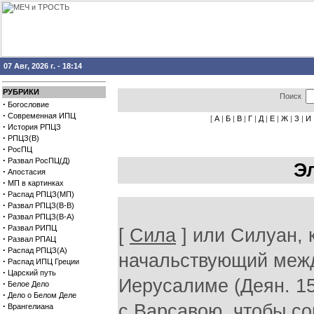
07 Авг, 2026 г. - 18:14
РУБРИКИ
Поиск
·
Богословие
·
Современная ИПЦ
[
А
|
Б
|
В
|
Г
|
Д
|
Е
|
Ж
|
З
|
И
·
История РПЦЗ
·
РПЦЗ(В)
·
РосПЦ
·
Развал РосПЦ(Д)
Э
·
Апостасия
·
МП в картинках
·
Распад РПЦЗ(МП)
·
Развал РПЦЗ(В-В)
·
Развал РПЦЗ(В-А)
·
Развал РИПЦ
[
Сила
] или Силуан, 
·
Развал РПАЦ
·
Распад РПЦЗ(А)
начальствующий межд
·
Распад ИПЦ Греции
·
Царский путь
Иерусалиме (Деян. 1
·
Белое Дело
·
Дело о Белом Деле
·
с Варсавою, чтобы со
Врангелиана