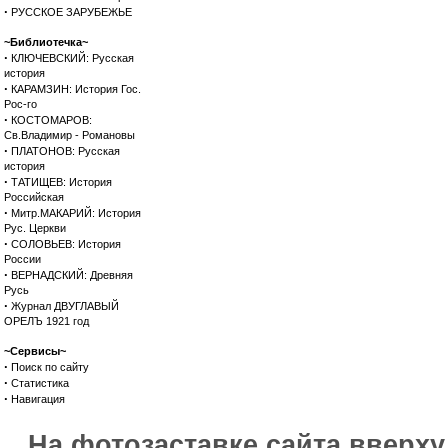
·
РУССКОЕ ЗАРУБЕЖЬЕ
~Библиотечка~
·
КЛЮЧЕВСКИЙ: Русская
история
·
КАРАМЗИН: История Гос.
Рос-го
·
КОСТОМАРОВ:
Св.Владимир - Романовы
·
ПЛАТОНОВ: Русская
история
·
ТАТИЩЕВ: История
Российская
·
Митр.МАКАРИЙ: История
Рус. Церкви
·
СОЛОВЬЕВ: История
России
·
ВЕРНАДСКИЙ: Древняя
Русь
·
Журнал ДВУГЛАВЫЙ
ОРЕЛЪ 1921 год
~Сервисы~
·
Поиск по сайту
·
Статистика
·
Навигация
На фотозаставке сайта вверх