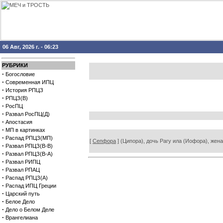
06 Авг, 2026 г. - 06:23
РУБРИКИ
·
Богословие
·
Современная ИПЦ
·
История РПЦЗ
·
РПЦЗ(В)
·
РосПЦ
·
Развал РосПЦ(Д)
·
Апостасия
·
МП в картинках
·
Распад РПЦЗ(МП)
[
Сепфора
] (Ципора), дочь Рагу ила (Иофора), жена 
·
Развал РПЦЗ(В-В)
·
Развал РПЦЗ(В-А)
·
Развал РИПЦ
·
Развал РПАЦ
·
Распад РПЦЗ(А)
·
Распад ИПЦ Греции
·
Царский путь
·
Белое Дело
·
Дело о Белом Деле
·
Врангелиана