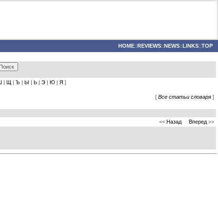
HOME
::
REVIEWS
::
NEWS
::
LINKS
::
TOP
Ш
|
Щ
|
Ъ
|
Ы
|
Ь
|
Э
|
Ю
|
Я
]
[
Все статьи словаря
]
<<
Назад
Вперед
>>