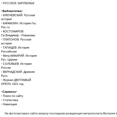
·
РУССКОЕ ЗАРУБЕЖЬЕ
~Библиотечка~
·
КЛЮЧЕВСКИЙ: Русская
история
·
КАРАМЗИН: История Гос.
Рос-го
·
КОСТОМАРОВ:
Св.Владимир - Романовы
·
ПЛАТОНОВ: Русская
история
·
ТАТИЩЕВ: История
Российская
·
Митр.МАКАРИЙ: История
Рус. Церкви
·
СОЛОВЬЕВ: История
России
·
ВЕРНАДСКИЙ: Древняя
Русь
·
Журнал ДВУГЛАВЫЙ
ОРЕЛЪ 1921 год
~Сервисы~
·
Поиск по сайту
·
Статистика
·
Навигация
На фотозаставке сайта вверху последняя резиденция митрополита Виталия 