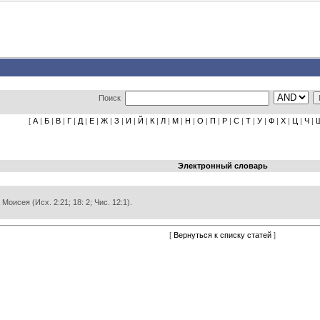
Поиск
[
А
|
Б
|
В
|
Г
|
Д
|
Е
|
Ж
|
З
|
И
|
Й
|
К
|
Л
|
М
|
Н
|
О
|
П
|
Р
|
С
|
Т
|
У
|
Ф
|
Х
|
Ц
|
Ч
|
Электронный словарь
Моисея (Исх. 2:21; 18: 2; Чис. 12:1).
[
Вернуться к списку статей
]