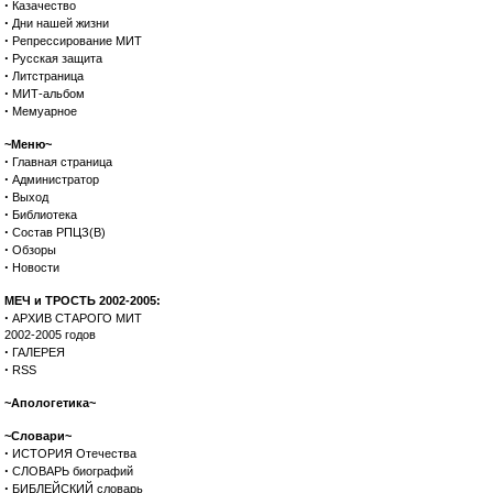
·
Казачество
·
Дни нашей жизни
·
Репрессирование МИТ
·
Русская защита
·
Литстраница
·
МИТ-альбом
·
Мемуарное
~Меню~
·
Главная страница
·
Администратор
·
Выход
·
Библиотека
·
Состав РПЦЗ(В)
·
Обзоры
·
Новости
МЕЧ и ТРОСТЬ 2002-2005:
·
АРХИВ СТАРОГО МИТ
2002-2005 годов
·
ГАЛЕРЕЯ
·
RSS
~Апологетика~
~Словари~
·
ИСТОРИЯ Отечества
·
СЛОВАРЬ биографий
·
БИБЛЕЙСКИЙ словарь